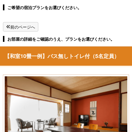
湯郷温泉直行バス
新着情報
ご希望の宿泊プランをお選びください。
よくある質問
お問い合わせ
前のページへ
季節パンフレット
お部屋の詳細をご確認のうえ、プランをお選びください。
ホテルパンフレット
【和室10畳一例】バス無しトイレ付（5名定員）
プライバシーポリシー
・キャンセルポリシー
宿泊予約
お部屋タイプから予約
空室カレンダーから予約