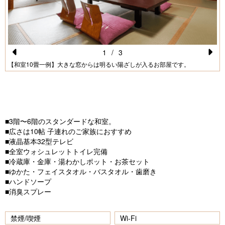
日帰り予約
ご予約の確認・キャンセル
1
/
3
Pr
N
【和室10畳一例】大きな窓からは明るい陽ざしが入るお部屋です。
e
e
vi
xt
o
■3階〜6階のスタンダードな和室。
u
■広さは10帖 子連れのご家族におすすめ
s
■液晶基本32型テレビ
■全室ウォシュレットトイレ完備
■冷蔵庫・金庫・湯わかしポット・お茶セット
■ゆかた・フェイスタオル・バスタオル・歯磨き
■ハンドソープ
■消臭スプレー
禁煙/喫煙
Wi-Fi