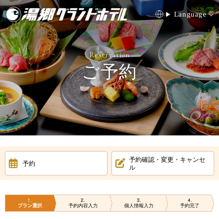
Language
Reservation
ご予約
0868-72-0395
HOME
お料理
温泉
お部屋
予約確認・変更・キャンセ
予約
ル
館内施設
合宿
周辺観光
アクセス
1
2
3
4
プラン選択
予約内容入力
個人情報入力
予約完了