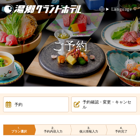
Language
Reservation
ご予約
0868-72-0395
HOME
お料理
温泉
お部屋
予約確認・変更・キャンセ
予約
ル
館内施設
合宿
周辺観光
アクセス
1
2
3
4
プラン選択
予約内容入力
個人情報入力
予約完了