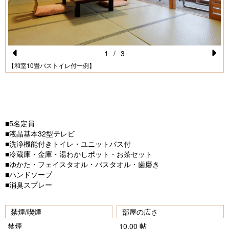
日帰り予約
ご予約の確認・キャンセル
1
/
3
Pr
N
【和室10畳バストイレ付一例】
e
e
vi
xt
o
■5名定員
u
■液晶基本32型テレビ
s
■洗浄機能付きトイレ・ユニットバス付
■冷蔵庫・金庫・湯わかしポット・お茶セット
■ゆかた・フェイスタオル・バスタオル・歯磨き
■ハンドソープ
■消臭スプレー
禁煙/喫煙
部屋の広さ
禁煙
10.00 帖