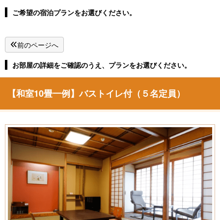
湯郷温泉直行バス
新着情報
ご希望の宿泊プランをお選びください。
よくある質問
お問い合わせ
前のページへ
季節パンフレット
お部屋の詳細をご確認のうえ、プランをお選びください。
ホテルパンフレット
【和室10畳一例】バストイレ付（５名定員）
プライバシーポリシー
・キャンセルポリシー
宿泊予約
お部屋タイプから予約
空室カレンダーから予約