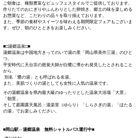
ご朝食は、種類豊富なビュッフェスタイルでご提供しております。
作りたてのおにぎりやふんわりとした卵焼き、郷土の味を楽しめる
お惣菜など、こだわりの品々を取り揃えております。
また、季節の食材やスイーツを味わえる期間限定フェアもございま
す。ぜひ、朝のひとときをお楽しみください。
■□湯郷温泉□■
湯郷温泉は中国地方きってのいで湯の里「岡山県美作三湯」のひと
つ。
平安時代に天台宗の慈覚大師が白鷺に導かれ発見したとされること
から、
別名「鷺の湯」とも呼ばれる名湯。
また、美肌づくりの湯としても女性に人気の温泉です。
その湯郷温泉を県内最大級のゆったりとした温泉大浴場「大景」
「朝景」
そして庭園露天風呂：湯楽里（ゆらり）「しらさぎの湯」「ほたる
の湯」でお楽しみください。
■岡山駅⇔湯郷温泉 無料シャトルバス運行中■