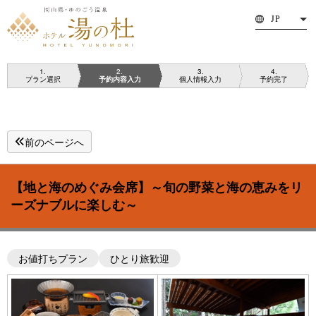
JP
1
2
3
4
プラン選択
予約内容入力
個人情報入力
予約完了
前のページへ
HOME
グループ／団体
ご夕食・ご朝食
周辺ゴルフ場
【地と海のめぐみ会席】～旬の野菜と海の恵みをリ
温泉・日帰り
お子さま連れサービス
ーズナブルに楽しむ～
客室
お知らせ
館内施設
求人情報
お値打ちプラン
ひとり旅歓迎
体験・周辺観光
お問い合わせ
アクセス
館内平面図
改善しました
ホテル湯の杜パンフレッ