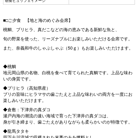
朝食ビュッフェイメージ
■□ご夕食 【地と海のめぐみ会席】
桃鯛、ブリヒラ、真だこなどの海の恵みである新鮮な魚と、
旬の野菜を使った、リーズナブルにお楽しみいただける会席です。
また、奈義和牛のしゃぶしゃぶ（50ｇ）もお楽しみいただけます。
◆桃鯛
地元岡山県の名物、白桃を食べて育てられた真鯛です。上品な味わ
いの身質です。
◆ブリヒラ（高知県産）
ブリの旨味にヒラマサの歯ごたえと上品な味わいの両方を一度にお
楽しみいただけます。
◆倉敷：下津井の真ダコ
瀬戸内海の潮流の速い海域で育った下津井の真ダコは、
身が引き締まり、歯ごたえがありながらも柔らかいのが特徴です。
◆龍馬タタキ
四万十川流域で収穫された米藁のみを燃料とし、