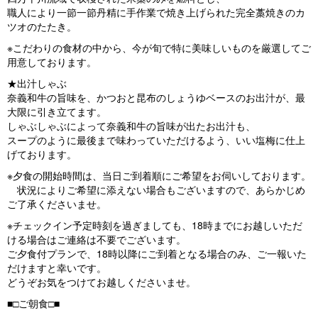
職人により一節一節丹精に手作業で焼き上げられた完全藁焼きのカ
ツオのたたき。
※こだわりの食材の中から、今が旬で特に美味しいものを厳選してご
用意しております。
★出汁しゃぶ
奈義和牛の旨味を、かつおと昆布のしょうゆベースのお出汁が、最
大限に引き立てます。
しゃぶしゃぶによって奈義和牛の旨味が出たお出汁も、
スープのように最後まで味わっていただけるよう、いい塩梅に仕上
げております。
※夕食の開始時間は、当日ご到着順にご希望をお伺いしております。
状況によりご希望に添えない場合もございますので、あらかじめ
ご了承くださいませ。
※チェックイン予定時刻を過ぎましても、18時までにお越しいただ
ける場合はご連絡は不要でございます。
ご夕食付プランで、18時以降にご到着となる場合のみ、ご一報いた
だけますと幸いです。
どうぞお気をつけてお越しくださいませ。
■□ご朝食□■