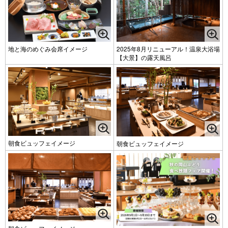
ト
宿泊予約
はこちら
地と海のめぐみ会席イメージ
2025年8月リニューアル！温泉大浴場
【大景】の露天風呂
ご予約照会・取り消しはこちら
0868-72-8111
（受付時間/9:00〜18:00）
朝食ビュッフェイメージ
朝食ビュッフェイメージ
宿泊約款(PDF)
｜
プライバシーポリシー
facebook
Instagram
X
Line