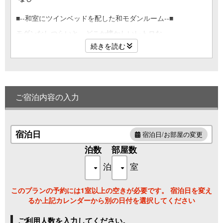
■--和室にツインベッドを配した和モダンルーム--■
モダンなしつらいと、どこか懐かしいレトロな
空間に包まれる【和モダン】タイプの和室にツインベットを
続きを読む
ご用意
■間取り■
和室10畳＋ツインベット
■設 備■
ご宿泊内容の入力
ツインベット（縦2000×横1200）
テレビ・ウォシュレットトイレ・ユニットバス
冷蔵庫・金庫・ドライヤー
宿泊日
宿泊日/お部屋の変更
■アメニティ■
タオル・バスタオル・くし・歯ブラシ・髭剃り
泊数
部屋数
浴衣・シャンプー・リンス・ボディソープ
泊
室
※全館禁煙
このプランの予約には1室以上の空きが必要です。 宿泊日を変え
るか上記カレンダーから別の日付を選択してください
ご利用人数を入力してください。