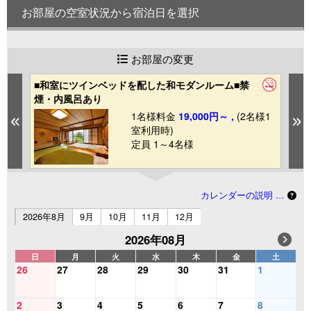
お部屋の空室状況から宿泊日を選択
お部屋の変更
■和室にツインベッドを配した和モダンルーム■禁
■
煙・内風呂あり
煙
1
1名様料金
19,000円～ ,
(2名様1
Previous
N
室利用時)
定員 1～4名様
カレンダーの説明 …
2026年8月
9月
10月
11月
12月
2026年08月
日
月
火
水
木
金
土
26
27
28
29
30
31
1
2
3
4
5
6
7
8