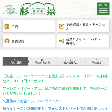
MENU
予約確認・変更・キャンセ
予約
ル
閉
じ
湯の里杉菜TOP
会員ログイン ・ パスワード
会員登録
る
再発行
温泉
1
2
3
4
プラン選択
予約内容入力
個人情報入力
予約完了
お部屋
【お盆・シルバーウィークにも使える】フォレストリゾートのお得
お料理
な２，０００円クーポン♪
フォレストリゾートでは、日ごろのご愛顧を感謝して、特別クーポ
ンを配布いたしました！
施設案内
＼夏休み！お盆！シルバーウィーク／
様々なシーズン到来の夏を、フォレストリゾートでお得に楽しもう
周辺観光