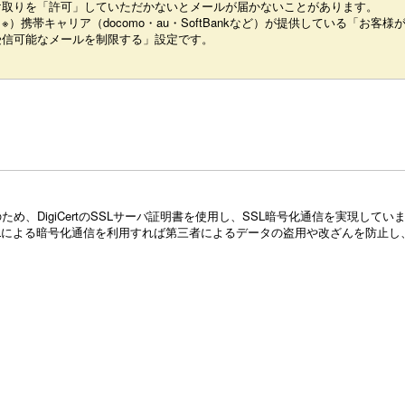
け取りを「許可」していただかないとメールが届かないことがあります。
※）携帯キャリア（docomo・au・SoftBankなど）が提供している「お客様
受信可能なメールを制限する」設定です。
め、DigiCertのSSLサーバ証明書を使用し、SSL暗号化通信を実現し
Lによる暗号化通信を利用すれば第三者によるデータの盗用や改ざんを防止し