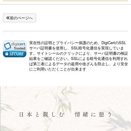
コンセプト
前のページへ
客室
料理
実在性の証明とプライバシー保護のため、DigiCertのSSL
サーバ証明書を使用し、SSL暗号化通信を実現していま
す。サイトシールのクリックにより、サーバ証明書の検証
温泉
結果をご確認ください。SSLによる暗号化通信を利用すれ
ば第三者によるデータの盗用や改ざんを防止し、より安全
にご利用いただくことが出来ます
館内施設
過ごし方
会員特典
アクセス
新着情報