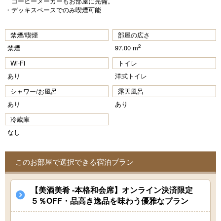
コーヒーメーカーもお部屋に完備。
・デッキスペースでのみ喫煙可能
禁煙/喫煙
部屋の広さ
2
禁煙
97.00 m
Wi-Fi
トイレ
あり
洋式トイレ
シャワー/お風呂
露天風呂
あり
あり
冷蔵庫
なし
このお部屋で選択できる宿泊プラン
【美酒美肴 -本格和会席】オンライン決済限定
５％OFF・品高き逸品を味わう優雅なプラン