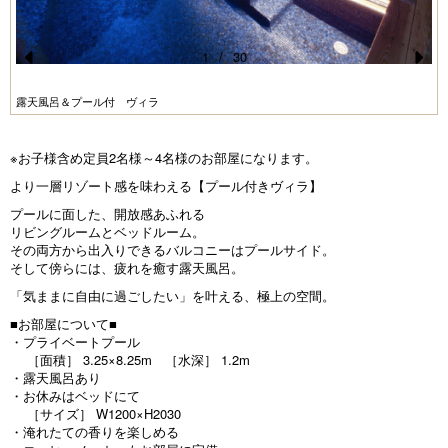
1
/
30
Pr
N
露天風呂＆プール付 ヴィラ
e
e
vi
xt
※お子様含め定員2名様～4名様のお部屋になります。
o
より一層リゾート感を味わえる【プール付きヴィラ】
u
プールに面した、開放感あふれる
s
リビングルームとベッドルーム。
その両方から出入りできるバルコニーはプールサイド。
そして傍らには、疲れを癒す露天風呂。
「気ままに自由に過ごしたい」を叶える、極上の空間。
■お部屋について■
・プライベートプール
［面積］ 3.25×8.25m ［水深］ 1.2m
・露天風呂あり
・お休みはベッドにて
［サイズ］ W1200×H2030
・淹れたての香りを楽しめる