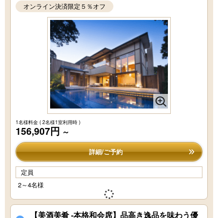
オンライン決済限定５％オフ
1名様料金
( 2名様1室利用時 )
156,907円
～
詳細/ご予約
定員
2～4名様
【美酒美肴 -本格和会席】品高き逸品を味わう優