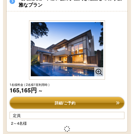
雅なプラン
1名様料金
( 2名様1室利用時 )
165,165円
～
詳細/ご予約
閉じる
定員
2～4名様
ご宿泊予約
HOME