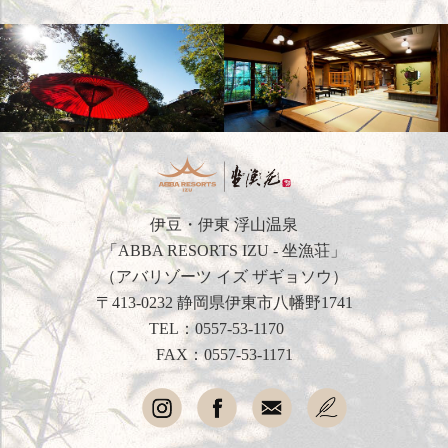
日本文化体験
観光のご案内
フォトギャラリー
おすすめ宿泊プラン
伊豆・伊東 浮山温泉
お問い合わせ
「ABBA RESORTS IZU - 坐漁荘」
（アバリゾーツ イズ ザギョソウ）
よくあるご質問
〒413-0232 静岡県伊東市八幡野1741
TEL：
0557-53-1170
プライバシーポリシー
FAX：0557-53-1171
会社概要
採用情報