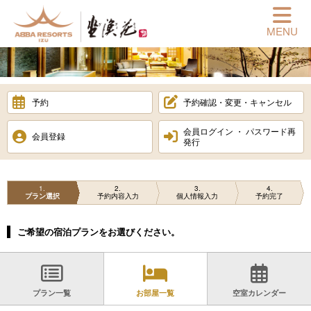
MENU
予約
予約確認・変更・キャンセル
会員ログイン ・ パスワード再
会員登録
発行
1
2
3
4
プラン選択
予約内容入力
個人情報入力
予約完了
ご希望の宿泊プランをお選びください。
プラン一覧
お部屋一覧
空室カレンダー