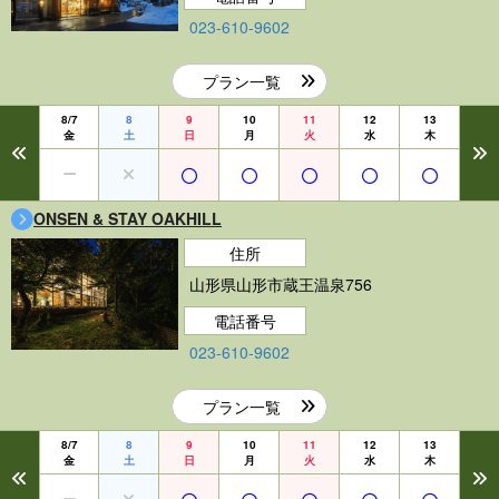
023-610-9602
プラン一覧
8/7
8
9
10
11
12
13
金
土
日
月
火
水
木
ONSEN & STAY OAKHILL
住所
山形県山形市蔵王温泉756
電話番号
023-610-9602
プラン一覧
8/7
8
9
10
11
12
13
金
土
日
月
火
水
木