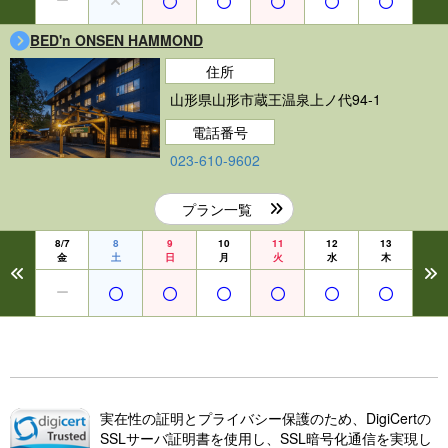
BED'n ONSEN HAMMOND
住所
山形県山形市蔵王温泉上ノ代94-1
電話番号
023-610-9602
プラン一覧
8/7
8
9
10
11
12
13
金
土
日
月
火
水
木
実在性の証明とプライバシー保護のため、DigiCertの
SSLサーバ証明書を使用し、SSL暗号化通信を実現し