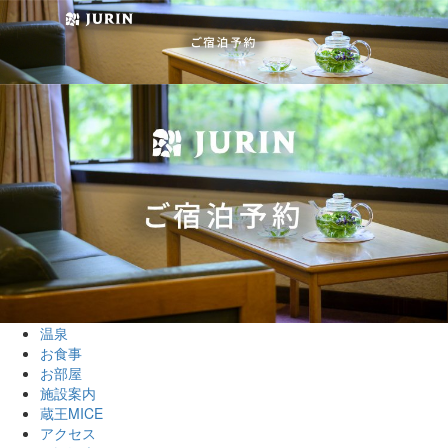
温泉
お食事
お部屋
施設案内
蔵王MICE
アクセス