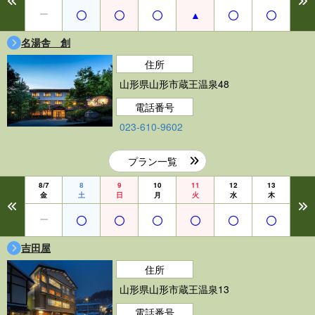
名湯舎 創
住所
山形県山形市蔵王温泉48
電話番号
023-610-9602
プラン一覧
8/7
8
9
10
11
12
13
金
土
日
月
火
水
木
吉田屋
住所
山形県山形市蔵王温泉13
電話番号