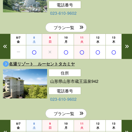
電話番号
023-610-9602
プラン一覧
8/7
8
9
10
11
12
13
金
土
日
月
火
水
木
名湯リゾート ルーセントタカミヤ
住所
山形県山形市蔵王温泉942
電話番号
023-610-9602
プラン一覧
8/7
8
9
10
11
12
13
金
土
日
月
火
水
木