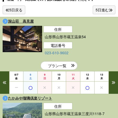
5日戻る
5日進む
深山荘 高見屋
住所
山形県山形市蔵王温泉54
電話番号
023-610-9602
プラン一覧
8/7
8
9
10
11
12
13
金
土
日
月
火
水
木
たかみや瑠璃倶楽リゾート
住所
山形県山形市蔵王温泉三度川1118-7