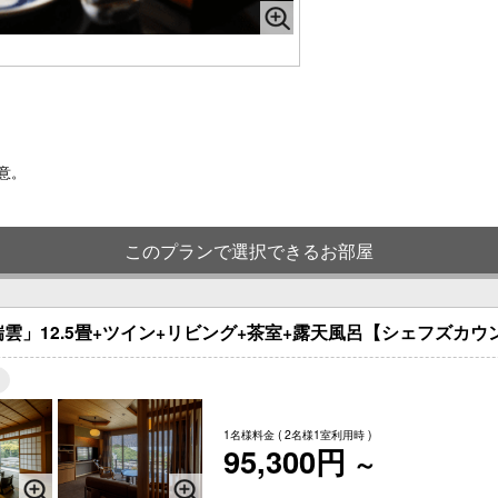
意。
このプランで選択できるお部屋
雲」12.5畳+ツイン+リビング+茶室+露天風呂【シェフズカウ
1名様料金
( 2名様1室利用時 )
95,300円
～