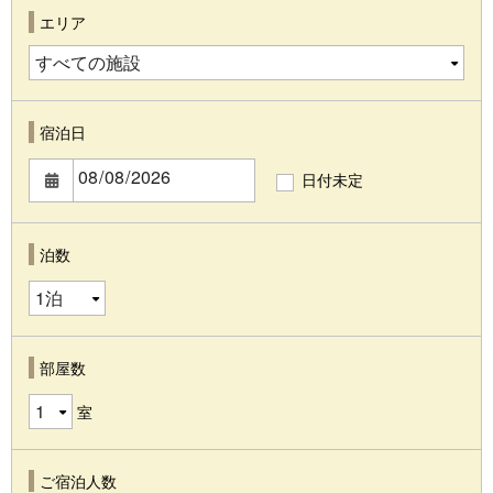
エリア
宿泊日
日付未定
泊数
部屋数
室
ご宿泊人数