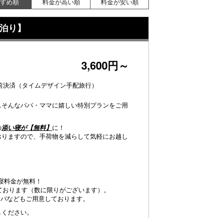
すめ順
料金が高い順
料金が安い順
泊り】
3,600円～
前決済（タイムデザイン手配旅行）
…そんなパパ・ママに嬉しい特別プランをご用
の
添い寝が【無料】
に！
おりますので、手荷物を減らして気軽にお越し
寝料金が無料！
っております（数に限りがございます）。
≪ファミリールーム
ッパなどもご用意しております。
ファミリールーム】旭川エリアでは希少な、大人数で
同室でご宿泊可能な洋室です。（40平米～)
しください。