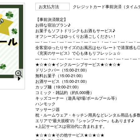
お支払方法
クレジットカード事前決済（タイム
【事前決済限定】
お得な宿泊プラン♪
お菓子もソフトドリンクもお酒もサービス♪
オフシーズンはゆっくりお過ごしください！
―・―・―・―・―・―・―・―・・―・―・―・―・
全客室ゆったりサイズのお風呂はセパレートで清潔感も
《充実のサービス》で心も体もリフレッシュ☆
―・―・―・―・―・―・―・―・―・―・―・―・―
★☆★☆★インクルーシブサービス★☆★☆★
ドリンクバー（15:00-21:00）
無料お菓子（15:00-21:00）
お酒サービス（15:00-21:00）
N
カップ麺（19:00-21:00）
コミック・雑誌約（約5,000冊）
e
キッズコーナー（遊具/砂場/ボールプール等）
xt
ハンモック
マッサージ器
枕・ルームウェア・キッチン用具などレンタル用品も多
エリアで“最大規模”の『シャンプーバー』もあります♪
※上記サービスは宿泊代に含まれます。
★☆★☆★その他サービス★☆★☆★