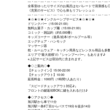
―・―・―・―・―・―・―・―・―・―・―・―・―
全客室ゆったりサイズのお風呂はセパレートで清潔感も
《充実のサービス》で心も体もリフレッシュ☆
―・―・―・―・―・―・―・―・―・―・―・―・―
★☆★☆★インクルーシブサービス★☆★☆★
ドリンクバー（15:00-21:00）
無料お菓子・カップ麺（15:00-21:00）
コミック・雑誌約（約5,000冊）
キッズコーナー（遊具/絵本/ボールプール等）
エッグチェア・ハンモック
マッサージ器
枕・ルームウェア・キッチン用具などレンタル用品も多
エリアで“最大規模”の『シャンプーバー』もあります♪
※上記サービスは宿泊代に含まれます。
◆◇ご案内◇◆
【チェックイン】15:00-22:00
【チェックアウト】10:00
延長料金：1000円（1時間1人あたり）
『スピードチェックアウト対応♪』
フロントの鍵返却BOXに鍵を入れるだけ♪
◆◇アクセス◇◆
旭川駅から車で11分
旭川駅一条8丁目からバスで19分＆徒歩14分