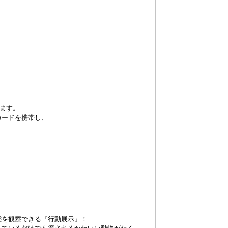
ります。
カードを携帯し、
態を観察できる『行動展示』！
見ているだけでも癒されるかわいい動物がたく