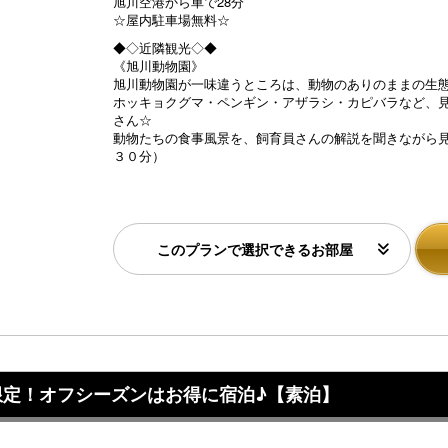
旭川空港から車で28分
☆屋内駐車場無料☆
◆◇近隣観光◇◆
《旭川動物園》
旭川動物園が一味違うところは、動物のありのままの生
ホッキョクグマ・ペンギン・アザラシ・カピバラなど、
さん☆
動物たちの食事風景を、飼育員さんの解説を聞きながら
３０分）
このプランで選択できるお部屋
限定！オフシーズンはお得に宿泊♪【素泊】