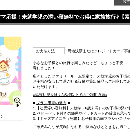
おす
ママ応援！未就学児の添い寝無料でお得に家族旅行♪【素
お支払方法
現地決済またはクレジットカード事
小さなお子様との旅行は楽しみだけど、ちょっと不安…
意しました！
広々としたファミリールーム限定で、未就学児のお子様
お子様が安心して過ごせる設備や貸出備品もご用意して
いただけます。
※添寝幼児を除く3名様以上でのご利用必須※
■
プラン限定の魅力
■
1.【幼児添い寝無料】未就学（6歳未満）のお子様の添い
N
2. ベビーベッド付きの部屋やベッドガードの貸出も承
ラン！
ファミリールームにベビーベッドを追加！※数に限りがご
3.【キッズアメニティ完備】お子様用の歯ブラシやスリ
e
【
ざいます
も
ご家族みんなが笑顔になれる、快適なひとときをお過ご
xt