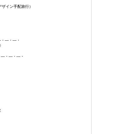
デザイン手配旅行）
―・―・―・
◎
・―・―・―・
数