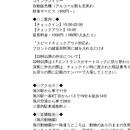
コインランドリー
自動販売機（アルコール類も充実♪）
軽食サービス（300円～）
◆◇ご案内◇◆
【チェックイン】15:00-22:00
【チェックアウト】10:00
延長料金：1000円（1時間1人あたり）
『スピードチェックアウト対応♪』
フロントの鍵返却BOXに鍵を入れるだけ♪
【22時以降の外出について】
22時以降は１Fエントランスがオートロックに切り替わ
深夜に外出の際は、チェックイン時に渡された暗証番号
お戻りの際に記載のナンバーで入場してください。
◆◇アクセス◇◆
旭川駅から車で11分
旭川駅一条8丁目からバスで19分＆徒歩14分
旭川空港から車で28分
☆屋内駐車場無料☆
◆◇近隣観光◇◆
《旭川動物園》
旭川動物園が一味違うところは、動物のありのままの生
ホッキョクグマ・ペンギン・アザラシ・カピバラなど、