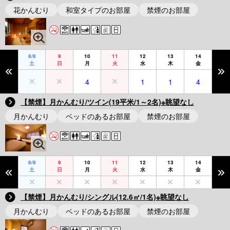
花かんむり
和室タイプのお部屋
禁煙のお部屋
8/8
9
10
11
12
13
14
土
日
月
火
水
木
金
4
1
1
4
【禁煙】月かんむり/ツイン(19平米/1～2名)※眺望なし
月かんむり
ベッドのあるお部屋
禁煙のお部屋
8/8
9
10
11
12
13
14
土
日
月
火
水
木
金
【禁煙】月かんむり/シングル(12.6㎡/1名)※眺望なし
月かんむり
ベッドのあるお部屋
禁煙のお部屋