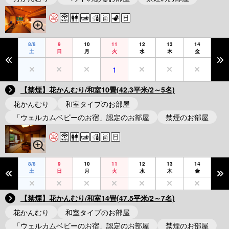
8/8
9
10
11
12
13
14
土
日
月
火
水
木
金
1
【禁煙】花かんむり/和室10畳(42.3平米/2～5名)
花かんむり
和室タイプのお部屋
「ウェルカムベビーのお宿」認定のお部屋
禁煙のお部屋
8/8
9
10
11
12
13
14
土
日
月
火
水
木
金
【禁煙】花かんむり/和室14畳(47.5平米/2～7名)
花かんむり
和室タイプのお部屋
「ウェルカムベビーのお宿」認定のお部屋
禁煙のお部屋