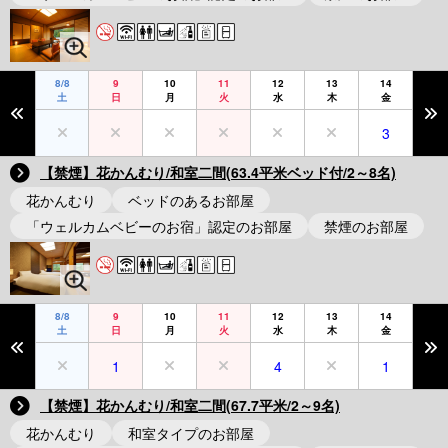
8/8
9
10
11
12
13
14
土
日
月
火
水
木
金
3
【禁煙】花かんむり/和室二間(63.4平米ベッド付/2～8名)
花かんむり
ベッドのあるお部屋
「ウェルカムベビーのお宿」認定のお部屋
禁煙のお部屋
8/8
9
10
11
12
13
14
土
日
月
火
水
木
金
1
4
1
【禁煙】花かんむり/和室二間(67.7平米/2～9名)
花かんむり
和室タイプのお部屋