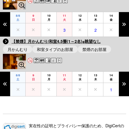
8/8
9
10
11
12
13
14
土
日
月
火
水
木
金
3
2
【禁煙】月かんむり/和室4.5畳(1～2名)※眺望なし
月かんむり
和室タイプのお部屋
禁煙のお部屋
8/8
9
10
11
12
13
14
土
日
月
火
水
木
金
1
実在性の証明とプライバシー保護のため、DigiCertの