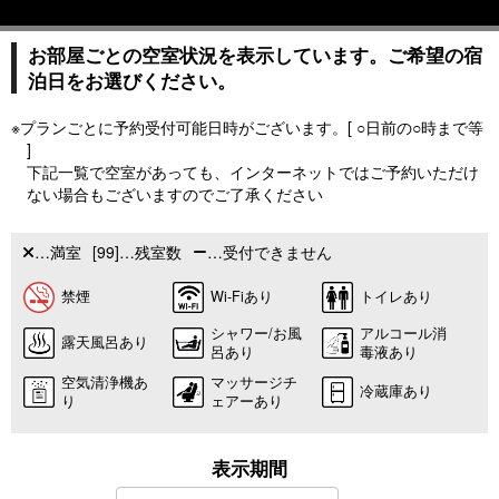
お部屋ごとの空室状況を表示しています。ご希望の宿
泊日をお選びください。
※プランごとに予約受付可能日時がございます。[ ○日前の○時まで等
]
下記一覧で空室があっても、インターネットではご予約いただけ
ない場合もございますのでご了承ください
…満室
[99]…残室数
…受付できません
禁煙
Wi-Fiあり
トイレあり
シャワー/お風
アルコール消
露天風呂あり
呂あり
毒液あり
空気清浄機あ
マッサージチ
冷蔵庫あり
り
ェアーあり
表示期間