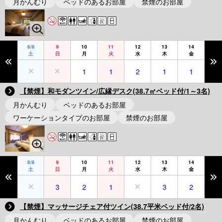
月かんむり
ベッドのあるお部屋
禁煙のお部屋
8/8
9
10
11
12
13
14
土
日
月
火
水
木
金
1
1
2
1
1
【禁煙】和モダンツイン/広縁デスク(38.7㎡ベッド付/1～3名)
月かんむり
ベッドのあるお部屋
ワーケーションタイプのお部屋
禁煙のお部屋
8/8
9
10
11
12
13
14
土
日
月
火
水
木
金
3
2
1
3
2
【禁煙】マッサージチェア付ツイン(38.7平米ベッド付/2名)
月かんむり
ベッドのあるお部屋
禁煙のお部屋