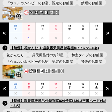
「ウェルカムベビーのお宿」認定のお部屋
禁煙のお部屋
8/8
9
10
11
12
13
14
土
日
月
火
水
木
金
1
【禁煙】花かんむり/温泉露天風呂付客室(67.7㎡/2～6名)
花かんむり
露天風呂付のお部屋
和室タイプのお部屋
「ウェルカムベビーのお宿」認定のお部屋
禁煙のお部屋
8/8
9
10
11
12
13
14
土
日
月
火
水
木
金
【禁煙】温泉露天風呂付特別室824号室(139.3平米ベッド付/2
～8名)