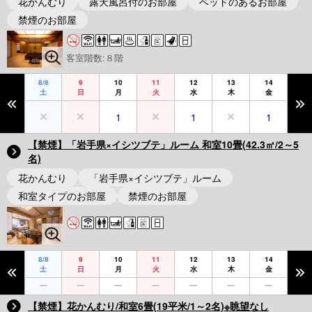
花かんむり
露天風呂付のお部屋
ベッドのあるお部屋
禁煙のお部屋
客室階数:８階
8/8
9
10
11
12
13
14
土
日
月
火
水
木
金
1
1
1
【禁煙】「岩手県×イシツブテ」ルーム 和室10畳(42.3㎡/2～5
名)
花かんむり
「岩手県×イシツブテ」ルーム
和室タイプのお部屋
禁煙のお部屋
8/8
9
10
11
12
13
14
土
日
月
火
水
木
金
【禁煙】花かんむり/和室6畳(19平米/1～2名)※眺望なし