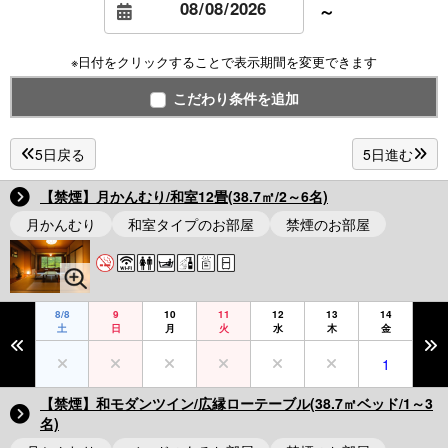
～
※日付をクリックすることで表示期間を変更できます
こだわり条件を追加
5日戻る
5日進む
【禁煙】月かんむり/和室12畳(38.7㎡/2～6名)
月かんむり
和室タイプのお部屋
禁煙のお部屋
8/8
9
10
11
12
13
14
土
日
月
火
水
木
金
1
【禁煙】和モダンツイン/広縁ローテーブル(38.7㎡ベッド/1～3
名)