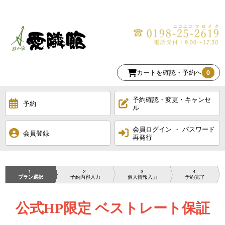
カートを確認・予約へ
0
予約確認・変更・キャンセ
予約
ル
会員ログイン ・ パスワード
会員登録
再発行
1
2
3
4
プラン選択
予約内容入力
個人情報入力
予約完了
公式HP限定 ベストレート保証