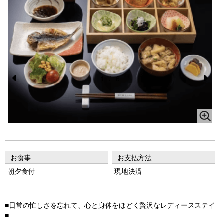
1
/
6
Pr
N
e
e
vi
xt
o
u
お食事
お支払方法
s
朝夕食付
現地決済
■日常の忙しさを忘れて、心と身体をほどく贅沢なレディースステイ
■