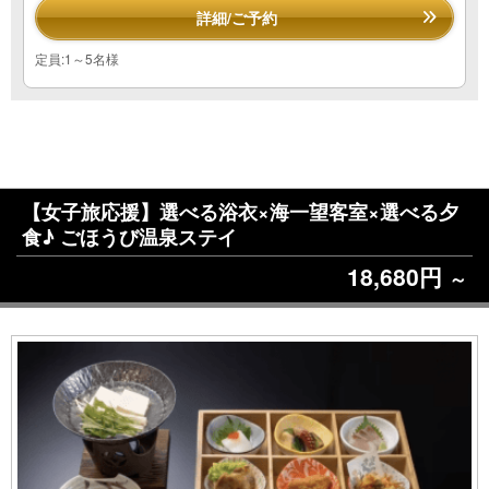
詳細/ご予約
定員:1～5名様
【女子旅応援】選べる浴衣×海一望客室×選べる夕
食♪ ごほうび温泉ステイ
18,680円
～