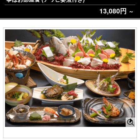
13,080円
～
1
/
7
Pr
N
e
e