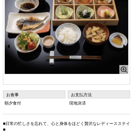
1
/
6
Pr
N
e
e
vi
xt
o
u
お食事
お支払方法
s
朝夕食付
現地決済
■日常の忙しさを忘れて、心と身体をほどく贅沢なレディースステイ
■