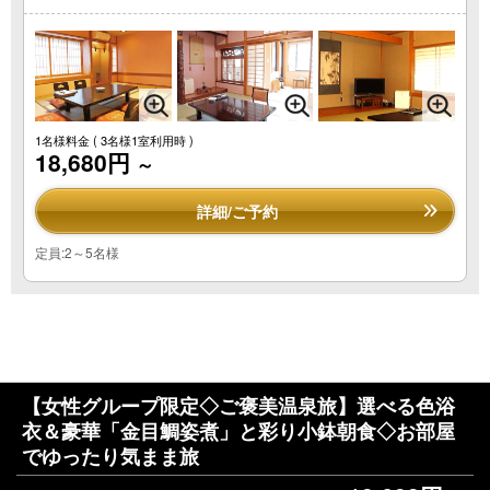
1名様料金
( 3名様1室利用時 )
18,680円
～
詳細/ご予約
定員:2～5名様
【女性グループ限定◇ご褒美温泉旅】選べる色浴
衣＆豪華「金目鯛姿煮」と彩り小鉢朝食◇お部屋
でゆったり気まま旅