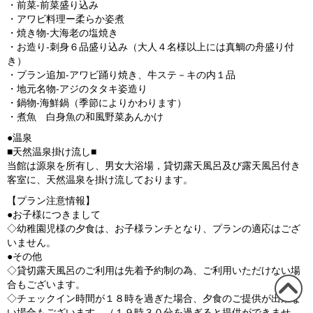
・前菜‐前菜盛り込み
・アワビ料理ー柔らか姿煮
・焼き物‐大海老の塩焼き
・お造り‐刺身６品盛り込み（大人４名様以上には真鯛の舟盛り付
き）
・プラン追加‐アワビ踊り焼き、牛ステ－キの内１品
・地元名物‐アジのタタキ姿造り
・鍋物-海鮮鍋（季節によりかわります）
・煮魚 白身魚の和風野菜あんかけ
●温泉
■天然温泉掛け流し■
当館は源泉を所有し、男女大浴場，貸切露天風呂及び露天風呂付き
客室に、天然温泉を掛け流しております。
【プラン注意情報】
●お子様につきまして
◇幼稚園児様の夕食は、お子様ランチとなり、プランの適応はござ
いません。
●その他
◇貸切露天風呂のご利用は先着予約制の為、ご利用いただけない場
合もございます。
◇チェックイン時間が１８時を過ぎた場合、夕食のご提供が出来な
この
い場合もございます。（１９時３０分を過ぎると提供ができませ