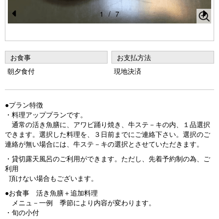
1
/
7
Pr
N
e
e
vi
xt
お食事
お支払方法
o
朝夕食付
現地決済
u
s
●プラン特徴
・料理アッププランです。
通常の活き魚膳に、アワビ踊り焼き、牛ステ－キの内、１品選択
できます。選択した料理を、３日前までにご連絡下さい。選択のご
連絡が無い場合には、牛ステ－キの選択とさせていただきます。
・貸切露天風呂のご利用ができます。ただし、先着予約制の為、ご
利用
頂けない場合もございます。
●お食事 活き魚膳＋追加料理
メニュ－一例 季節により内容が変わります。
・旬の小付