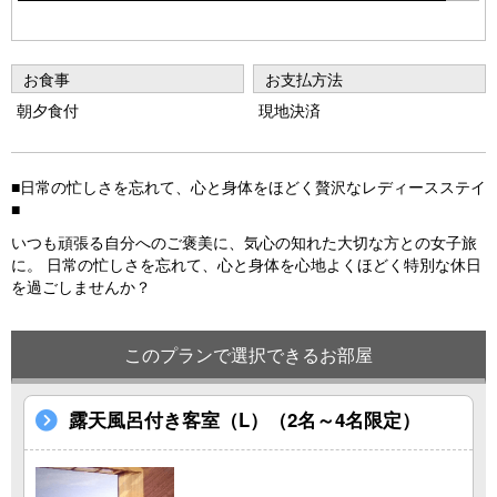
o
u
お食事
お支払方法
s
朝夕食付
現地決済
■日常の忙しさを忘れて、心と身体をほどく贅沢なレディースステイ
■
いつも頑張る自分へのご褒美に、気心の知れた大切な方との女子旅
に。 日常の忙しさを忘れて、心と身体を心地よくほどく特別な休日
を過ごしませんか？
このプランで選択できるお部屋
露天風呂付き客室（L）（2名～4名限定）