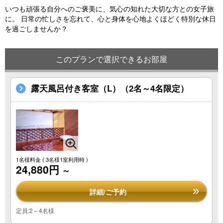
いつも頑張る自分へのご褒美に、気心の知れた大切な方との女子旅
に。 日常の忙しさを忘れて、心と身体を心地よくほどく特別な休日
を過ごしませんか？
このプランで選択できるお部屋
露天風呂付き客室（L）（2名～4名限定）
1名様料金
( 3名様1室利用時 )
24,880円
～
詳細/ご予約
定員:2～4名様