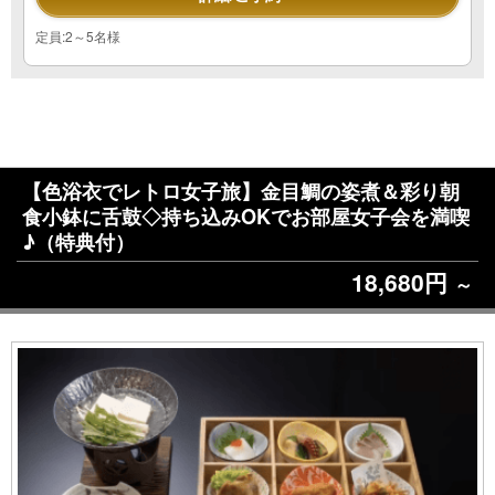
定員:2～5名様
【色浴衣でレトロ女子旅】金目鯛の姿煮＆彩り朝
食小鉢に舌鼓◇持ち込みOKでお部屋女子会を満喫
♪（特典付）
18,680円
～