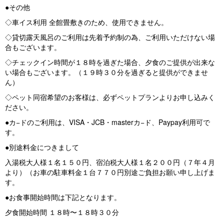
●その他
◇車イス利用 全館畳敷きのため、使用できません。
◇貸切露天風呂のご利用は先着予約制の為、ご利用いただけない場
合もございます。
◇チェックイン時間が１８時を過ぎた場合、夕食のご提供が出来な
い場合もございます。（１９時３０分を過ぎると提供ができませ
ん）
◇ペット同宿希望のお客様は、必ずペットプランよりお申し込みく
ださい。
●カ−ドのご利用は、VISA・JCB・masterカ−ド、Paypay利用可で
す。
●別途料金につきまして
入湯税大人様１名１５０円、宿泊税大人様１名２００円（７年４月
より）（お車の駐車料金１台７７０円別途ご負担お願い申し上げま
す。
●お食事開始時間は下記となります。
夕食開始時間 １８時〜１８時３０分