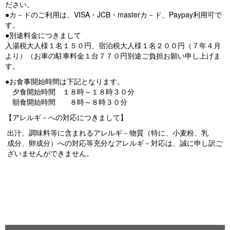
ださい。
●カ－ドのご利用は、VISA・JCB・masterカ－ド、Paypay利用可で
す。
●別途料金につきまして
入湯税大人様１名１５０円、宿泊税大人様１名２００円（７年４月
より）（お車の駐車料金１台７７０円別途ご負担お願い申し上げま
す。
●お食事開始時間は下記となります。
夕食開始時間 １８時～１８時３０分
朝食開始時間 ８時～８時３０分
【アレルギ－への対応につきまして】
出汁、調味料等に含まれるアレルギ－物質（特に、小麦粉、乳
成分、卵成分）への対応等充分なアレルギ－対応は、誠に申し訳ご
ざいませんができません。