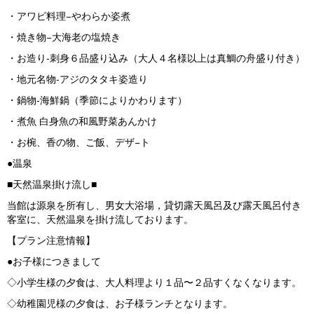
・アワビ料理−やわらか姿煮
・焼き物−大海老の塩焼き
・お造り‐刺身６品盛り込み（大人４名様以上は真鯛の舟盛り付き）
・地元名物‐アジのタタキ姿造り
・鍋物-海鮮鍋（季節によりかわります）
・煮魚 白身魚の和風野菜あんかけ
・お椀、香の物、ご飯、デザ−ト
●温泉
■天然温泉掛け流し■
当館は源泉を所有し、男女大浴場，貸切露天風呂及び露天風呂付き
客室に、天然温泉を掛け流しております。
【プラン注意情報】
●お子様につきまして
◇小学生様の夕食は、大人料理より１品〜２品すくなくなります。
◇幼稚園児様の夕食は、お子様ランチとなります。