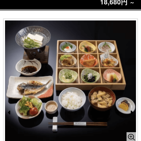
18,680円
～
1
/
6
Pr
N
e
e
vi
xt