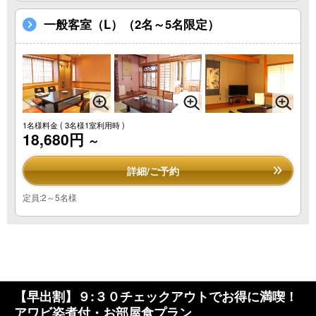
一般客室（L）（2名～5名限定）
1名様料金
( 3名様1室利用時 )
18,680円
～
詳細/ご予約
定員:2～5名様
【早出割】９:３０チェックアウトでお得に満喫！
アワビ姿煮付・お部屋食プラン