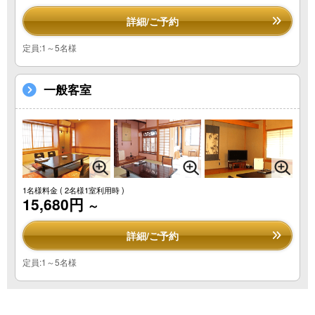
詳細/ご予約
定員:1～5名様
一般客室
1名様料金
( 2名様1室利用時 )
15,680円
～
詳細/ご予約
定員:1～5名様