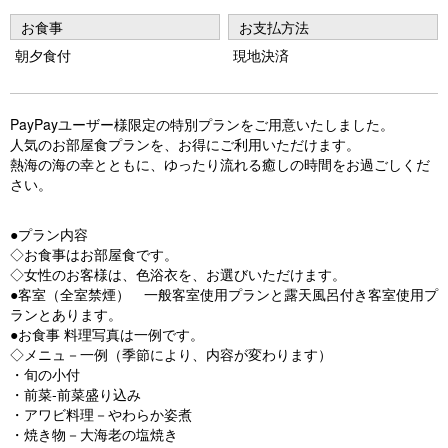
vi
xt
お食事
お支払方法
o
朝夕食付
現地決済
u
s
PayPayユーザー様限定の特別プランをご用意いたしました。
人気のお部屋食プランを、お得にご利用いただけます。
熱海の海の幸とともに、ゆったり流れる癒しの時間をお過ごしくだ
さい。
●プラン内容
◇お食事はお部屋食です。
◇女性のお客様は、色浴衣を、お選びいただけます。
●客室（全室禁煙） 一般客室使用プランと露天風呂付き客室使用プ
ランとあります。
●お食事 料理写真は一例です。
◇メニュ－一例（季節により、内容が変わります）
・旬の小付
・前菜‐前菜盛り込み
・アワビ料理－やわらか姿煮
・焼き物－大海老の塩焼き