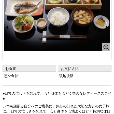
1
/
6
Pr
N
e
e
vi
xt
o
u
お食事
お支払方法
s
朝夕食付
現地決済
■日常の忙しさを忘れて、心と身体をほどく贅沢なレディースステイ
■
いつも頑張る自分へのご褒美に、気心の知れた大切な方との女子旅
に。 日常の忙しさを忘れて、心と身体を心地よくほどく特別な休日