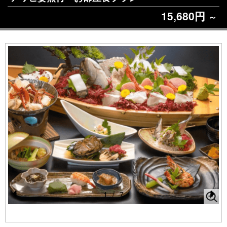
15,680円
～
1
/
7
Pr
N
e
e