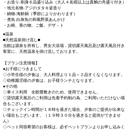
・お造り‐刺身６品盛り込み（大人４名様以上は真鯛の舟盛り付き）
・地元名物‐アジのタタキ姿造り
・鍋物-海鮮鍋（季節によりかわります）
・煮魚 白身魚の和風野菜あんかけ
・お椀、香の物、ご飯、デザ－ト
●温泉
■天然温泉掛け流し■
当館は源泉を所有し、男女大浴場，貸切露天風呂及び露天風呂付き
客室に、天然温泉を掛け流しております。
【プラン注意情報】
●お子様につきまして
◇小学生様の夕食は、大人料理より１品～２品すくなくなります。
◇幼稚園児様の夕食は、お子様ランチとなります。
●その他
◇車イス利用 全館畳敷きのため、使用できません。
◇貸切露天風呂のご利用は先着予約制の為、ご利用いただけない場
合もございます。
◇チェックイン時間が１８時を過ぎた場合、夕食のご提供が出来な
い場合もございます。（１９時３０分を過ぎると提供ができませ
ん）
◇ペット同宿希望のお客様は、必ずペットプランよりお申し込みく