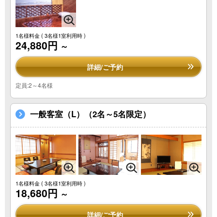
1名様料金
( 3名様1室利用時 )
24,880円
～
詳細/ご予約
定員:2～4名様
一般客室（L）（2名～5名限定）
1名様料金
( 3名様1室利用時 )
18,680円
～
詳細/ご予約