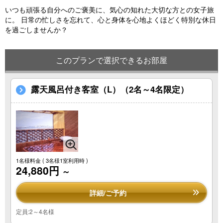
いつも頑張る自分へのご褒美に、気心の知れた大切な方との女子旅
に。 日常の忙しさを忘れて、心と身体を心地よくほどく特別な休日
を過ごしませんか？
このプランで選択できるお部屋
露天風呂付き客室（L）（2名～4名限定）
1名様料金
( 3名様1室利用時 )
24,880円
～
詳細/ご予約
定員:2～4名様