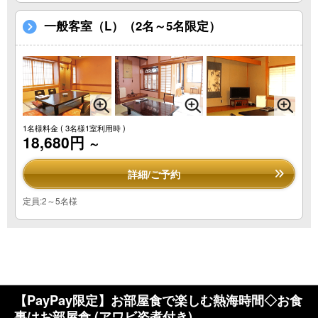
一般客室（L）（2名～5名限定）
1名様料金
( 3名様1室利用時 )
18,680円
～
詳細/ご予約
定員:2～5名様
【PayPay限定】お部屋食で楽しむ熱海時間◇お食
事はお部屋食 (アワビ姿煮付き)