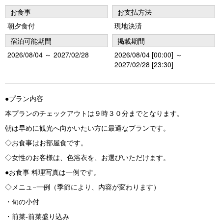
vi
xt
お食事
お支払方法
o
朝夕食付
現地決済
u
宿泊可能期間
掲載期間
s
2026/08/04 ～ 2027/02/28
2026/08/04 [00:00] ～
2027/02/28 [23:30]
●プラン内容
本プランのチェックアウトは９時３０分までとなります。
朝は早めに観光へ向かいたい方に最適なプランです。
◇お食事はお部屋食です。
◇女性のお客様は、色浴衣を、お選びいただけます。
●お食事 料理写真は一例です。
◇メニュ−一例（季節により、内容が変わります）
・旬の小付
・前菜‐前菜盛り込み