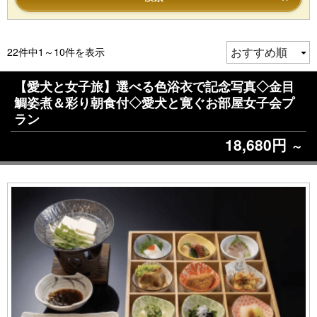
22件中1～10件を表示
【愛犬と女子旅】選べる色浴衣で記念写真◇金目
鯛姿煮＆彩り朝食付◇愛犬と寛ぐお部屋女子会プ
ラン
18,680円
～