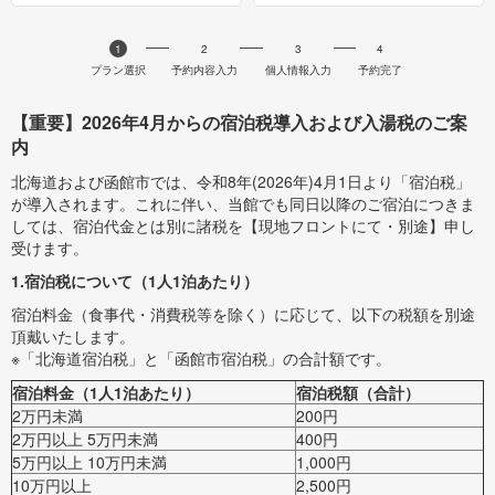
1
2
3
4
プラン選択
予約内容入力
個人情報入力
予約完了
【重要】2026年4月からの宿泊税導入および入湯税のご案
内
北海道および函館市では、令和8年(2026年)4月1日より「宿泊税」
が導入されます。これに伴い、当館でも同日以降のご宿泊につきま
しては、宿泊代金とは別に諸税を【現地フロントにて・別途】申し
受けます。
1.宿泊税について（1人1泊あたり）
宿泊料金（食事代・消費税等を除く）に応じて、以下の税額を別途
頂戴いたします。
※「北海道宿泊税」と「函館市宿泊税」の合計額です。
宿泊料金（1人1泊あたり）
宿泊税額（合計）
2万円未満
200円
2万円以上 5万円未満
400円
5万円以上 10万円未満
1,000円
10万円以上
2,500円