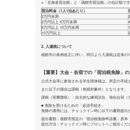
※「北海道宿泊税」と「函館市宿泊税」の合計額で
宿泊料金（1人1泊あたり）
2万円未満
2万円以上 5万円未満
5万円以上 10万円未満
10万円以上
2. 入湯税について
函館市の条例改正に伴い、同日より入湯税は従来の15
【重要】大会・合宿での「宿泊税免除」の
公式大会等に参加される学生団体様は、所定の手続
また以下の場合は課税（免税対象外）となります。
課税（実費徴収）：自主的な練習試合、強化合宿（大
■ 免除を受けるための「必須手続き」
免除の適用には、チェックイン時に以下の書類提出
提出書類：函館市指定の「宿泊税免除申請書」原本
提出方法：チェックイン時にフロントへご提出くだ