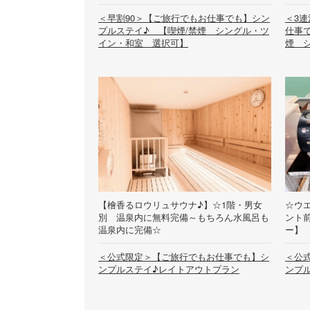
＜早割90＞【ご旅行でもお仕事でも】シン
＜3
プルステイ♪ 【喫煙/禁煙 シングル・ツ
仕事
イン・和室 選択可】
煙 
【檜香るロウリュサウナ♪】☆1階・男女
☆ウ
別 温泉内に無料完備～もちろん水風呂も
ント
温泉内に完備☆
ー】
＜公式限定＞【ご旅行でもお仕事でも】シ
＜公
ンプルステイ♪レイトアウトプラン
ンプ