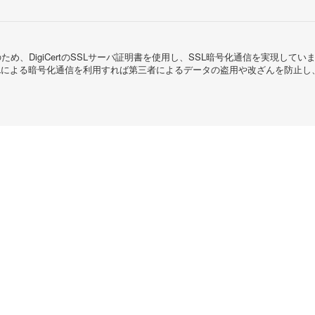
め、DigiCertのSSLサーバ証明書を使用し、SSL暗号化通信を実現し
Lによる暗号化通信を利用すれば第三者によるデータの盗用や改ざんを防止し