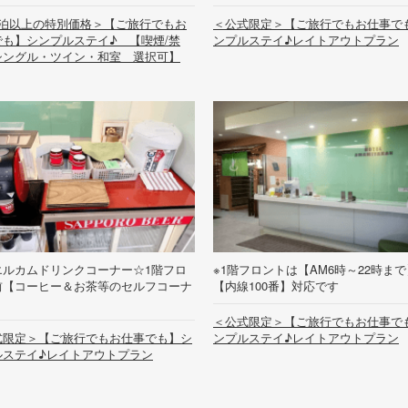
連泊以上の特別価格＞【ご旅行でもお
＜公式限定＞【ご旅行でもお仕事で
でも】シンプルステイ♪ 【喫煙/禁
ンプルステイ♪レイトアウトプラン
シングル・ツイン・和室 選択可】
エルカムドリンクコーナー☆1階フロ
※1階フロントは【AM6時～22時まで
前【コーヒー＆お茶等のセルフコーナ
【内線100番】対応です
＜公式限定＞【ご旅行でもお仕事で
式限定＞【ご旅行でもお仕事でも】シ
ンプルステイ♪レイトアウトプラン
ルステイ♪レイトアウトプラン