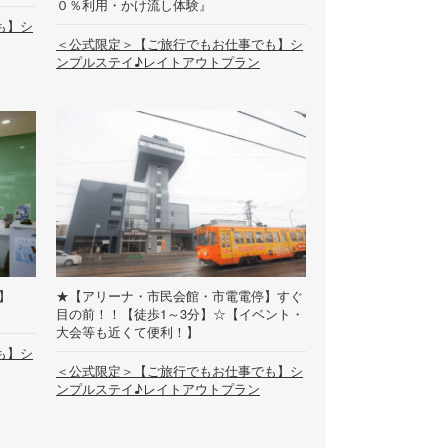
０％利用・かけ流し体験』
も】シ
＜公式限定＞【ご旅行でもお仕事でも】シ
ンプルステイ♪レイトアウトプラン
】
★【アリーナ・市民会館・市電電停】すぐ
目の前！！【徒歩1～3分】☆【イベント・
大会等も近くて便利！】
も】シ
＜公式限定＞【ご旅行でもお仕事でも】シ
ンプルステイ♪レイトアウトプラン