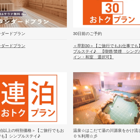
ダードプラン
30日前のご予約
ンダードプラン
＜早割30＞【ご旅行でもお仕事でも
プルステイ♪ 【喫煙/禁煙 シング
イン・和室 選択可】
連泊以上の特別価格＞【ご旅行でもお
温泉☆はこだて湯の川源泉をかけ流
でも】シンプルステイ♪
０％利用☆彡