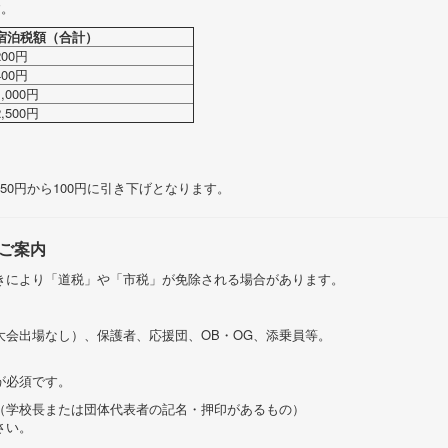
す。
宿泊税額（合計）
200円
400円
1,000円
2,500円
0円から100円に引き下げとなります。
ご案内
きにより「道税」や「市税」が免除される場合があります。
会出場なし）、保護者、応援団、OB・OG、添乗員等。
が必須です。
（学校長または団体代表者の記名・押印があるもの）
さい。