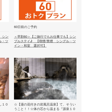
60日前のご予約
】シン
＜早割60＞【ご旅行でもお仕事でも】シン
ル・ツ
プルステイ♪ 【喫煙/禁煙 シングル・ツ
イン・和室 選択可】
し１０
☆【湯の花付きの岩風呂温泉】て、そうい
うこと！！☆体の芯から温まる『源泉１０