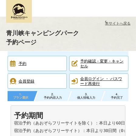
本サイトへ戻る
青川峡キャンピングパーク
予約ページ
予約確認・変更・キャン
予約
セル
会員ログイン ・ パスワ
会員登録
ード再発行
1
2
3
4
プラン選択
予約内容入力
個人情報入力
予約完了
予約期間
宿泊予約（あおぞらフリーサイトを除く）：本日より60日間（0:0
宿泊予約（あおぞらフリーサイト）：本日より30日間（0:00~開