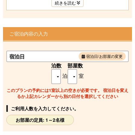
全室禁煙で、Wi-Fiも完備しております。
続きを読む
※小学生未満のお子様の添寝可
※お部屋の写真はイメージとなりますので、実際のお部屋の
備品などと異なる場合がございます。
ご宿泊内容の入力
宿泊日
宿泊日/お部屋の変更
泊数
部屋数
泊
室
このプランの予約には1室以上の空きが必要です。 宿泊日を変え
るか上記カレンダーから別の日付を選択してください
ご利用人数を入力してください。
お部屋の定員: 1～2名様