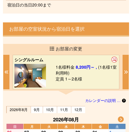
宿泊日の当日20:00まで
お部屋の空室状況から宿泊日を選択
お部屋の変更
シングルルーム
コ
1室
1名様料金
8,200円～ ,
(1名様1室
Previous
N
利用時)
定員 1～2名様
カレンダーの説明 …
2026年8月
9月
10月
11月
12月
2026年08月
日
月
火
水
木
金
土
26
27
28
29
30
31
1