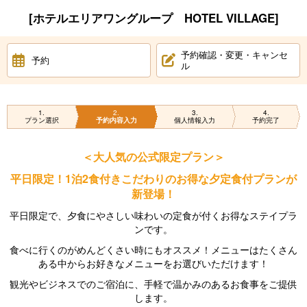
[ホテルエリアワングループ HOTEL VILLAGE]
予約確認・変更・キャンセ
予約
ル
1
2
3
4
プラン選択
予約内容入力
個人情報入力
予約完了
＜大人気の公式限定プラン＞
平日限定！1泊2食付きこだわりのお得な夕定食付プランが
新登場！
平日限定で、夕食にやさしい味わいの定食が付くお得なステイプラ
ンです。
食べに行くのがめんどくさい時にもオススメ！メニューはたくさん
ある中からお好きなメニューをお選びいただけます！
観光やビジネスでのご宿泊に、手軽で温かみのあるお食事をご提供
します。