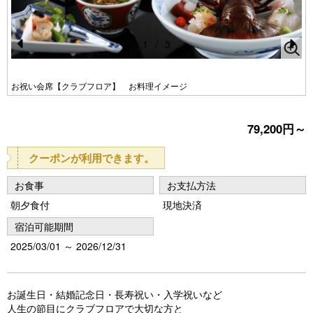
1
/
3
Pr
N
e
e
お祝い会席【クラブフロア】 お料理イメージ
vi
xt
o
79,200円～
u
クーポンが利用できます。
s
お食事
お支払方法
朝夕食付
現地決済
宿泊可能期間
2025/03/01 ～ 2026/12/31
お誕生日・結婚記念日・長寿祝い・入学祝いなど
人生の節目にクラブフロアで大切な方と