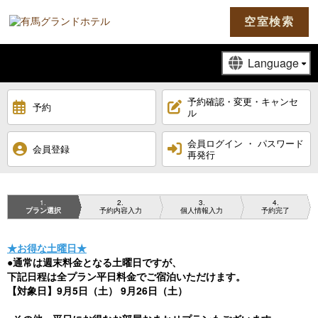
空室検索
予約確認・変更・キャンセ
予約
ル
会員ログイン ・ パスワード
会員登録
再発行
1
2
3
4
プラン選択
予約内容入力
個人情報入力
予約完了
★お得な土曜日★
●通常は週末料金となる土曜日ですが、
下記日程は全プラン平日料金でご宿泊いただけます。
【対象日】9月5日（土） 9月26日（土）