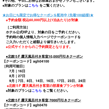
●その他、平日にお得なお部屋おまかせプランもございます。
※対象のプランは
こちら
をご覧ください。
★お日にち限定でお得なクーポンを配布中 (先着100組様)★
※予約金額 税込60,000円以上(1泊あたり)が対象
［ご利用方法］
ホテル公式HPより、対象の日をご予約ください。
予約時の個人情報入力ページでクーポンコードを
ご入力いただくと総額より値引きいたします。
※公式サイトからのご予約限定となります。
●北館５F 露天風呂付き客室10,000円引きクーポン
【クーポンコード】agh04100
［利用可能日］
7月｜16日
8月｜27日
9月｜7日、8日、14日、16日、17日、23日、24日
※北館５F 露天風呂付き客室の部屋食プランが
対象
※対象のプランは
こちら
をご覧ください。
●北館５F 露天風呂付き客室,7000円引きクーポン
【クーポンコード】agh0470