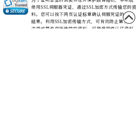
使用SSL伺服器凭证，通过SSL加密方式传输您的资
料。您可以按下网页认证标章确认伺服凭证的检验
结果。利用SSL加密传输方式，可有效防止第三者
回到
盗用或篡改您所传输的资料，可确保网络认证资料
本頁
传输的安全性
頁首
兵库县神户市北区有马町1296
+81-78-904-3737
(电话 9:00 - 20:00)
首頁
客房