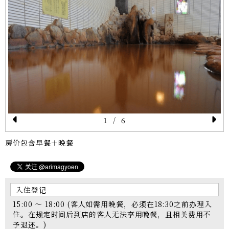
1
/
6
P
N
房价包含早餐＋晚餐
re
e
vi
xt
o
入住登记
u
15:00 ～ 18:00 (客人如需用晚餐，必须在18:30之前办理入
s
住。在规定时间后到店的客人无法享用晚餐，且相关费用不
予退还。)