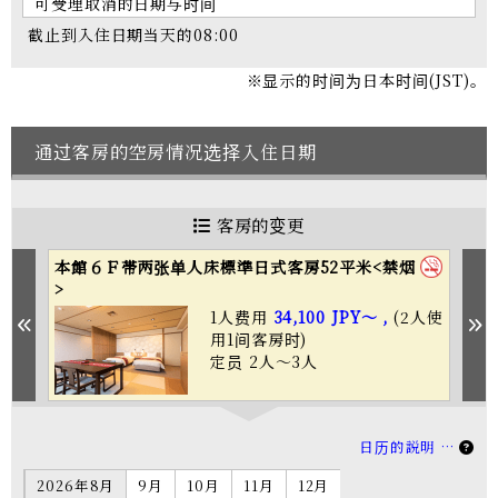
可受理取消的日期与时间
截止到入住日期当天的08:00
※显示的时间为日本时间(JST)。
通过客房的空房情况选择入住日期
客房的变更
本館６Ｆ帯两张单人床標準日式客房52平米<禁烟
本
>
>
人使
1人费用
34,100 JPY～ ,
(2人使
Previous
N
用1间客房时)
定员 2人～3人
日历的説明 …
2026年8月
9月
10月
11月
12月