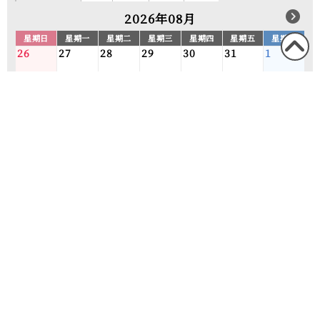
2026年08月
星期日
星期一
星期二
星期三
星期四
星期五
星期六
26
27
28
29
30
31
1
回到
本頁
2
3
4
5
6
7
8
頁首
9
10
11
12
13
14
15
16
17
18
19
20
21
22
35,200
35,200
35,200
40,700
23
24
25
26
27
28
29
34,100
34,100
35,200
30
31
1
2
3
4
5
35,200
34,100
35,200
1晩每位成人的费用（估算）
※金额中包含消费税。