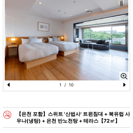
1
/
10
Pr
N
e
e
vi
xt
【은천 포함】스위트 '산법사' 트윈침대 + 북유럽 사
o
우나(냉탕) + 은천 반노천탕 + 테라스【72㎡】
u