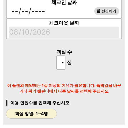
체크인 날짜
【저녁 메뉴】
변경하기
전채／갈아낸 요리／구운 “이세 랍스터”／그릇 요리／서프라이즈
／일품 요리／강한 요리 “특선 고베규 샤토브리앙 철판구이”／초
체크아웃 날짜
무침／밥／절임／디저트 (총 10품)
【식사 장소】
저녁과 아침 모두 시키테이(式季亭) 레스토랑 또는 프라이빗 다이
닝에서 제공됩니다.
객실 수
※ 좌석 모두 테이블과 의자가 제공됩니다.
※ 음식 알레르기가 있으신 경우 사전에 알려주시기 바랍니다.
실
― ◆◇ 예약 및 취소 관련 ◆◇ ――――
희귀 부위 사용으로 인해, 구매 상황에 따라 플랜 변경을 요청할
이 플랜의 예약에는 1실 이상의 여유가 필요합니다. 숙박일을 바꾸
수 있습니다.
거나 위의 캘린터에서 다른 날짜를 선택해 주십시오
예약 전 반드시 확인해 주시기 바랍니다.
이용 인원수를 입력해 주십시오.
― ◆◇ 환대 ◆◇ ――――――――――
・도착 시 라운지에서 말차와 수제 일본식 과자를 준비해 드립니
객실 정원: 1~4명
다.
・체크인 전과 체크아웃 후에도 짐 및 차량을 맡기실 수 있습니다.