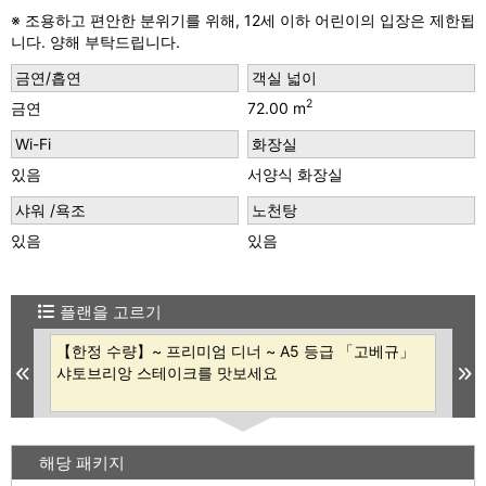
※ 조용하고 편안한 분위기를 위해, 12세 이하 어린이의 입장은 제한됩
니다. 양해 부탁드립니다.
금연/흡연
객실 넓이
2
금연
72.00 m
Wi-Fi
화장실
있음
서양식 화장실
샤워 /욕조
노천탕
있음
있음
플랜을 고르기
최대
【한정 수량】~ 프리미엄 디너 ~ A5 등급 「고베규」
【
야
샤토브리앙 스테이크를 맛보세요
는
Previous
N
해당 패키지