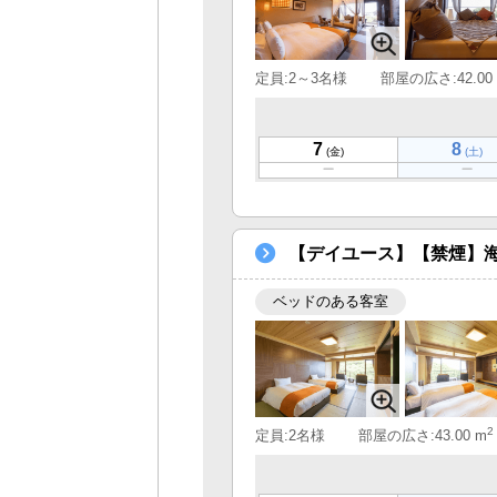
定員:2～3名様
部屋の広さ:42.00
7
8
(金)
(土)
【デイユース】【禁煙】
ベッドのある客室
2
定員:2名様
部屋の広さ:43.00 m