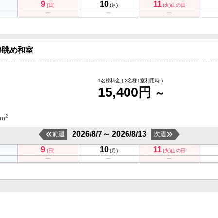
9
10
11
(日)
(月)
(火)
山の日
海眺め和室
1名様料金
( 2名様1室利用時 )
15,400円
～
2
 m
2026/8/7～ 2026/8/13
前週
次週
9
10
11
(日)
(月)
(火)
山の日