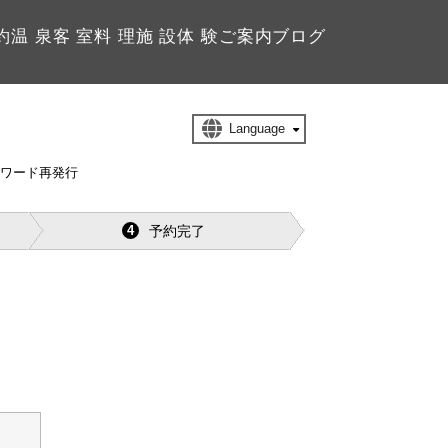
約
温 泉
客 室
料 理
施 設
体 験
ご案内
ブログ
スワード再発行
予約完了
4