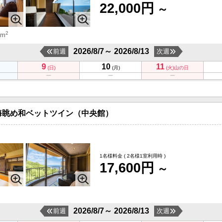
22,000円
～
2
 m
2026/8/7～ 2026/8/13
前週
次週
9
10
11
(日)
(月)
(火)
山の日
海眺め和ベットツイン（中央館）
1名様料金
( 2名様1室利用時 )
17,600円
～
2026/8/7～ 2026/8/13
前週
次週