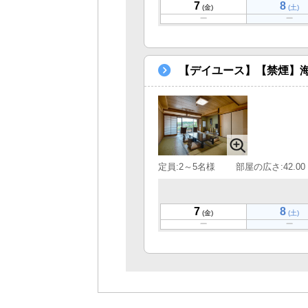
7
8
(金)
(土)
【デイユース】【禁煙】
定員:2～5名様
部屋の広さ:42.00
7
8
(金)
(土)