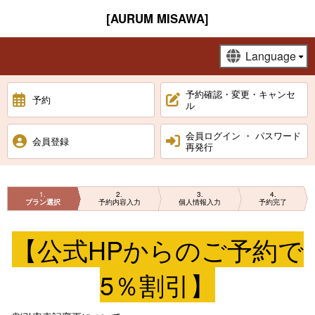
[AURUM MISAWA]
予約確認・変更・キャンセ
予約
ル
会員ログイン ・ パスワード
会員登録
再発行
1
2
3
4
プラン選択
予約内容入力
個人情報入力
予約完了
【公式HPからのご予約で
5％割引】