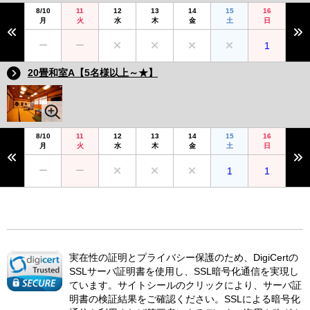
8/10
11
12
13
14
15
16
月
火
水
木
金
土
日
1
20畳和室A【5名様以上～★】
8/10
11
12
13
14
15
16
月
火
水
木
金
土
日
1
1
実在性の証明とプライバシー保護のため、DigiCertの
SSLサーバ証明書を使用し、SSL暗号化通信を実現し
ています。サイトシールのクリックにより、サーバ証
明書の検証結果をご確認ください。SSLによる暗号化