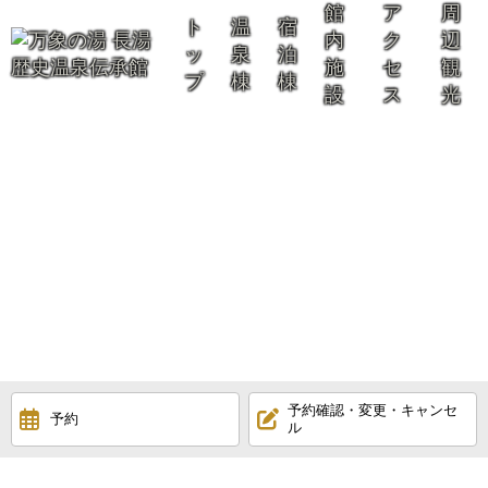
館
ア
周
ト
温
宿
内
ク
辺
ッ
泉
泊
施
セ
観
プ
棟
棟
設
ス
光
予約確認・変更・キャンセ
予約
ル