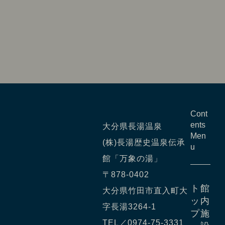
Cont
ents
大分県長湯温泉
Men
(株)長湯歴史温泉伝承
u
館「万象の湯」
〒878-0402
ト
館
大分県竹田市直入町大
ッ
内
字長湯3264-1
プ
施
TEL／
0974-75-3331