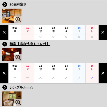
20畳和室B
8/10
11
12
13
14
15
16
月
火
水
木
金
土
日
和室【温水洗浄トイレ付】
8/10
11
12
13
14
15
16
月
火
水
木
金
土
日
2
2
シングルルーム