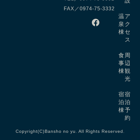
設
FAX／0974-75-3332
温
ア
泉
ク
棟
セ
ス
食
周
事
辺
棟
観
光
宿
宿
泊
泊
棟
予
約
Copyright(C)Bansho no yu. All Rights Reserved.