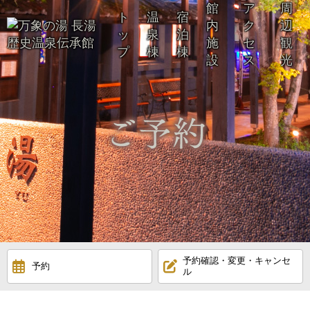
館
ア
周
ト
温
宿
内
ク
辺
ッ
泉
泊
施
セ
観
プ
棟
棟
設
ス
光
予約確認・変更・キャンセ
予約
ル