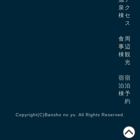
泉
ク
棟
セ
ス
食
周
事
辺
棟
観
光
宿
宿
泊
泊
棟
予
約
Copyright(C)Bansho no yu. All Rights Reserved.