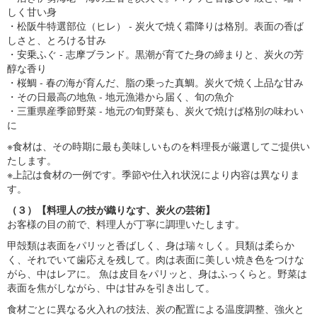
しく甘い身
・松阪牛特選部位（ヒレ） - 炭火で焼く霜降りは格別。表面の香ば
しさと、とろける甘み
・安乗ふぐ - 志摩ブランド。黒潮が育てた身の締まりと、炭火の芳
醇な香り
・桜鯛 - 春の海が育んだ、脂の乗った真鯛。炭火で焼く上品な甘み
・その日最高の地魚 - 地元漁港から届く、旬の魚介
・三重県産季節野菜 - 地元の旬野菜も、炭火で焼けば格別の味わい
に
※食材は、その時期に最も美味しいものを料理長が厳選してご提供い
たします。
※上記は食材の一例です。季節や仕入れ状況により内容は異なりま
す。
（３）【料理人の技が織りなす、炭火の芸術】
お客様の目の前で、料理人が丁寧に調理いたします。
甲殻類は表面をパリッと香ばしく、身は瑞々しく。貝類は柔らか
く、それでいて歯応えを残して。肉は表面に美しい焼き色をつけな
がら、中はレアに。 魚は皮目をパリッと、身はふっくらと。野菜は
表面を焦がしながら、中は甘みを引き出して。
食材ごとに異なる火入れの技法、炭の配置による温度調整、強火と