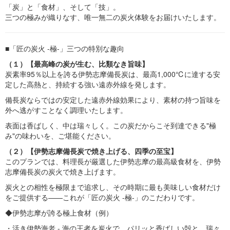
「炭」と「食材」、そして「技」。
三つの極みが織りなす、唯一無二の炭火体験をお届けいたします。
■「匠の炭火 -極-」三つの特別な趣向
（１）【最高峰の炭が生む、比類なき旨味】
炭素率95％以上を誇る伊勢志摩備長炭は、最高1,000℃に達する安
定した高熱と、持続する強い遠赤外線を発します。
備長炭ならではの安定した遠赤外線効果により、素材の持つ旨味を
外へ逃がすことなく調理いたします。
表面は香ばしく、中は瑞々しく。この炭だからこそ到達できる"極
み"の味わいを、ご堪能ください。
（２）【伊勢志摩備長炭で焼き上げる、四季の至宝】
このプランでは、料理長が厳選した伊勢志摩の最高級食材を、伊勢
志摩備長炭の炭火で焼き上げます。
炭火との相性を極限まで追求し、その時期に最も美味しい食材だけ
をご提供する——これが「匠の炭火 -極-」のこだわりです。
◆伊勢志摩が誇る極上食材（例）
・活き伊勢海老 - 海の王者を炭火で。パリッと香ばしい殻と、瑞々