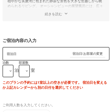
穏やかな英虞湾に包まれた静寂な景色を大きな窓越しから眺
められるリビング。 オーシャンビューの展望風呂には、広々
としたバスリビングを配し、温泉入浴後にはバスローブをは
続きを読む
おり、ゆるやかな志摩の日差しを浴びながらまったりとした
時間をお過ごしいただけます。夜には、天窓に煌めく星空を
仰ぎ、凪いだ夜の海を静かに照らす月光を眺めながらの温泉
入浴もおすすめ。ゆったりと温泉入浴で免疫力を高めたあと
は、天然素材の最高峰と名高い“馬毛のマット”とアルパカ・ム
ご宿泊内容の入力
ートンを使用した掛け布団でぐっすりと健康睡眠をお楽しみ
ください。
■間取り
宿泊日/お部屋の変更
宿泊日
ツインベッド＋リビング＋天窓付展望風呂＋バスリビング
泊数
部屋数
■主な設備
泊
室
無線LAN／大型TV・CDプレイヤー／空気清浄機／加湿器／
Blu-rayDiscデッキ／シャワー／洗浄機能付トイレ／ドライヤ
ー／パジャマ／くつろぎ着／館内着／バスローブ／フェイス
このプランの予約には1室以上の空きが必要です。 宿泊日を変える
タオル／バスタオル／シャンプー／リンス／歯ブラシ／カミ
か上記カレンダーから別の日付を選択してください
ソリ／ブラシ／スキンケアアメニティ／くし／ひげそり／コ
ットン／綿棒／他
■アメニティ
ご利用人数を入力してください。
「ALL THAT SPA」