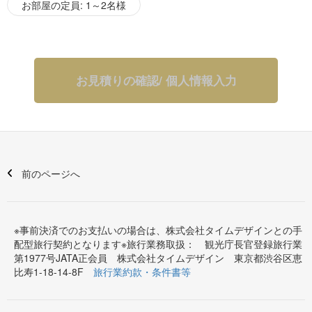
広島県大崎下島で蒸留された大長レモン精油にローズマリ
お部屋の定員: 1～2名様
ー、ゼラニウム、ジャスミンなどを配合し、シトラスのさわ
やかさとすっきり感を最大限に引き出した日本発のスパブラ
ンド「ALL THAT SPA」ヒバマタエキス、クレマティス葉エ
キスなど、髪にうるおいを与え、頭皮の血行促進、炎症を抑
え整えるハーブエキスを配合しています。
お見積りの確認/ 個人情報入力
■注意事項
・12歳以下のお子様はご宿泊になれません
・禁煙となっております。
館内での喫煙は、各お部屋のテラスか、ロビーテラスの喫
煙コーナーでお願いいたします。
前のページへ
※事前決済でのお支払いの場合は、株式会社タイムデザインとの手
配型旅行契約となります※旅行業務取扱： 観光庁長官登録旅行業
第1977号JATA正会員 株式会社タイムデザイン 東京都渋谷区恵
比寿1-18-14-8F
旅行業約款・条件書等