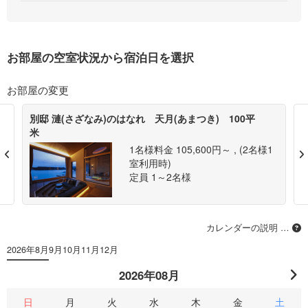
お部屋の空室状況から宿泊日を選択
お部屋の変更
別邸 漣(さざなみ)のはなれ 天月(あまつき) 100平
米
1名様料金
105,600円～ ,
(2名様1
Previous
室利用時)
定員 1～2名様
カレンダーの説明 …
2026年8月
9月
10月
11月
12月
2026年08月
日
月
火
水
木
金
土