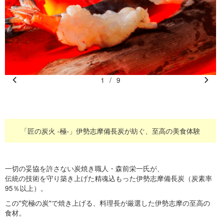
1
/
9
Pr
N
e
e
vi
xt
o
「匠の炭火 -極-」伊勢志摩備長炭が紡ぐ、至高の美食体験
u
s
一切の妥協を許さない炭焼き職人・森前栄一氏が、
伝統の技術を守り築き上げた精魂込もった伊勢志摩備長炭（炭素率
95％以上）。
この"究極の炭"で焼き上げる、料理長が厳選した伊勢志摩の至高の
食材。