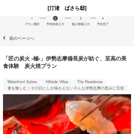
[汀渚 ばさら邸]
1
2
3
4
プラン選択
予約内容入力
個人情報入力
予約完了
前のページへ
「匠の炭火 -極-」伊勢志摩備長炭が紡ぐ、至高の美
食体験 炭火焼プラン
Waterfront Suites
Hillside Villas
The Residence
食を愉しむ｜その日にしか味わえないそんな伊勢志摩の恵みに舌鼓