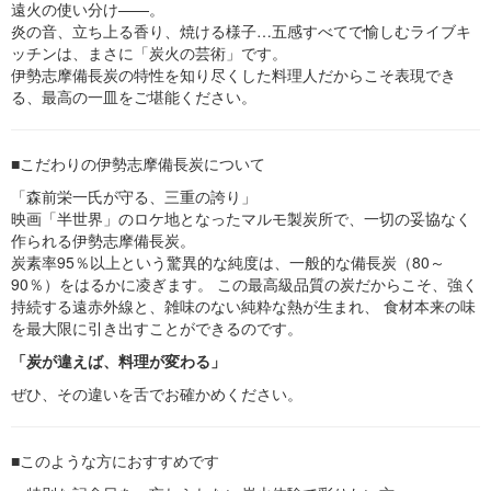
遠火の使い分け——。
炎の音、立ち上る香り、焼ける様子…五感すべてで愉しむライブキ
ッチンは、まさに「炭火の芸術」です。
伊勢志摩備長炭の特性を知り尽くした料理人だからこそ表現でき
る、最高の一皿をご堪能ください。
■こだわりの伊勢志摩備長炭について
「森前栄一氏が守る、三重の誇り」
映画「半世界」のロケ地となったマルモ製炭所で、一切の妥協なく
作られる伊勢志摩備長炭。
炭素率95％以上という驚異的な純度は、一般的な備長炭（80～
90％）をはるかに凌ぎます。 この最高級品質の炭だからこそ、強く
持続する遠赤外線と、雑味のない純粋な熱が生まれ、 食材本来の味
を最大限に引き出すことができるのです。
「炭が違えば、料理が変わる」
ぜひ、その違いを舌でお確かめください。
■このような方におすすめです