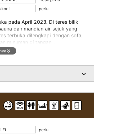
lkoni
perlu
uka pada April 2023. Di teres bilik
sauna dan mandian air sejuk yang
res terbuka dilengkapi dengan sofa,
an minuman di tangan. .
z king yang luas dan boleh
nya
 menghabiskan masa yang
di dalam bilik dengan perabot dan
-Fi
perlu