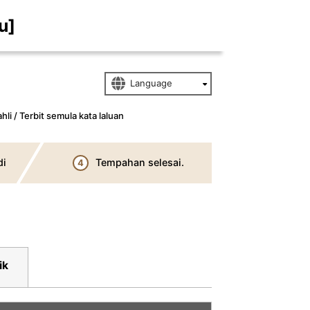
u]
li / Terbit semula kata laluan
di
Tempahan selesai.
4
ik