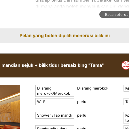
di mana anda boleh menyejukkan diri deng
e
Baca seterus
xt
Bilik tidur twin dan bilik 3 katil bersambung
akan digunakan, dan jika terdapat 3 orang a
percuma. Anda boleh menghabiskan masa
Pelan yang boleh dipilih menerusi bilik ini
yang luar biasa di dalam bilik dengan per
teliti.
mandian sejuk + bilik tidur bersaiz king "Tama"
Dilarang
Dilarang merokok
Ke
merokok/Merokok
Wi-Fi
perlu
T
Shower /Tab mandi
perlu
Ko
t
Pembersih udara
perlu
Ke