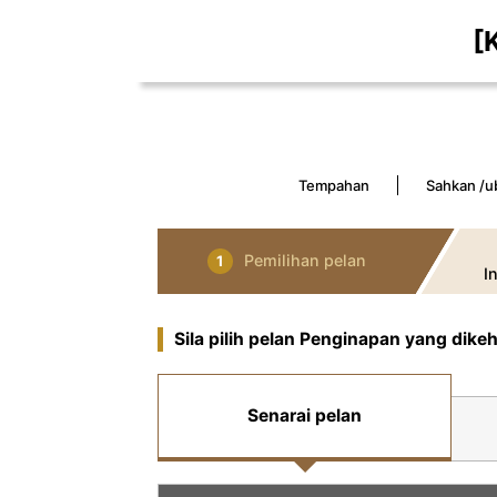
[
Tempahan
Sahkan /u
Pemilihan pelan
1
I
Sila pilih pelan Penginapan yang dike
Senarai pelan