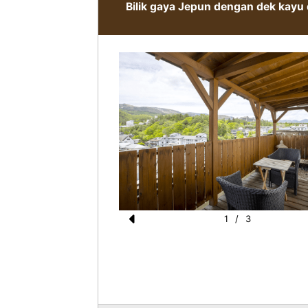
Bilik gaya Jepun dengan dek kayu
1
/
3
Pr
e
vi
o