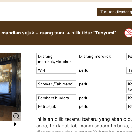
Turutan dicadang
mandian sejuk + ruang tamu + bilik tidur "Tenyumi"
Dilarang
Dilarang merokok
Ke
merokok/Merokok
Wi-Fi
perlu
T
Shower /Tab mandi
perlu
Ko
t
Pembersih udara
perlu
Ke
Peti sejuk
perlu
Ba
Ini ialah bilik tetamu baharu yang akan dib
anda, terdapat tab mandi separa terbuka, 
N
disuap terus dari sumber Yubatake, dan te