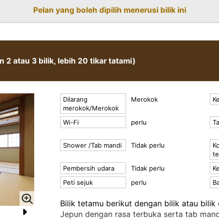
■Kemudahan bilik: Mandian/tandas (denga
Pelan yang boleh dipilih menerusi bilik ini
(dibekalkan)/periuk/peti besi
/Pengering/Mesin urut/Dek kayu
■Kemudahan: Tuala/tuala mandi/yukata/be
badan
 2 atau 3 bilik, lebih 20 tikar tatami)
Dilarang
Merokok
Ke
merokok/Merokok
Wi-Fi
perlu
T
Shower /Tab mandi
Tidak perlu
Ko
t
Pembersih udara
Tidak perlu
Ke
Peti sejuk
perlu
Ba
Bilik tetamu berikut dengan bilik atau bilik 
Jepun dengan rasa terbuka serta tab mand