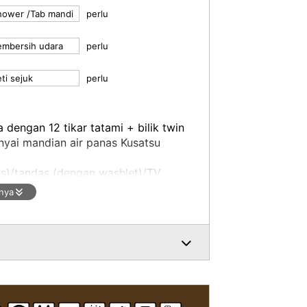
hower /Tab mandi
perlu
embersih udara
perlu
ti sejuk
perlu
a dengan 12 tikar tatami + bilik twin
nyai mandian air panas Kusatsu
s)/tandas (dengan washlet)/TV
esi/pengering rambut/mesin urut
nya
rus gigi/syampu/perapi/sabun