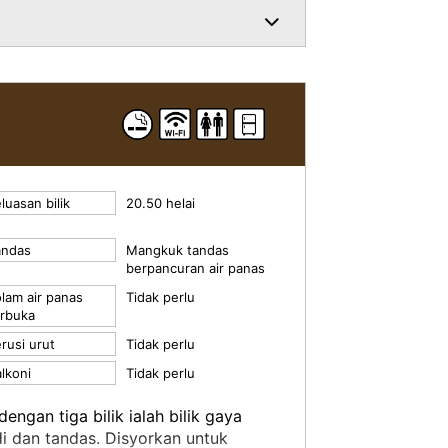
n washlet)/TV LCD/peti sejuk
rus gigi/syampu/perapi/sabun
luasan bilik
20.50 helai
andas
Mangkuk tandas
berpancuran air panas
lam air panas
Tidak perlu
erbuka
rusi urut
Tidak perlu
lkoni
Tidak perlu
dengan tiga bilik ialah bilik gaya
i dan tandas. Disyorkan untuk