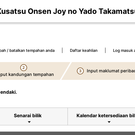
Kusatsu Onsen Joy no Yado Takamats
bah / batalkan tempahan anda
Daftar keahlian
Log masuk ah
2
Input maklumat periba
3
nput kandungan tempahan
hendaki.
Senarai bilik
Kalendar ketersediaan bil