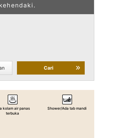
 kehendaki.
an
Cari
a kolam air panas
Shower/Ada tab mandi
terbuka