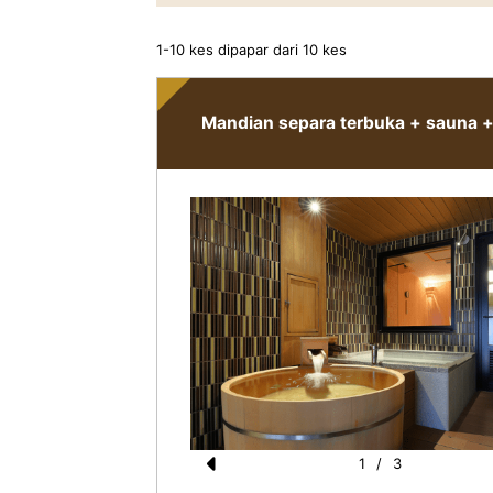
1-10 kes dipapar dari 10 kes
Mandian separa terbuka + sauna + 
1
/
3
Pr