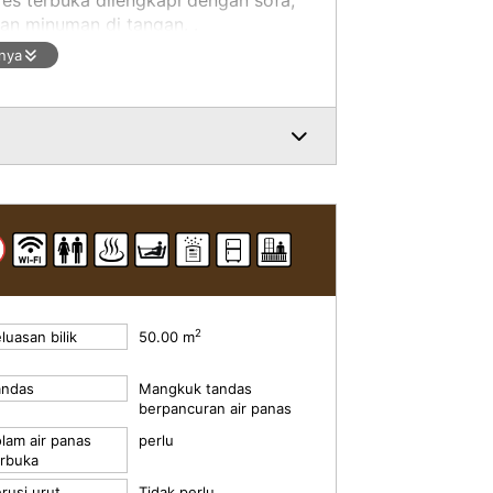
an minuman di tangan. .
nya
, jadi jika ada 2 orang, bilik twin
tau lebih, bilik 3 katil akan
 yang menggembirakan di ruang
abot dan perabot yang dipilih dengan
2
luasan bilik
50.00 m
andas
Mangkuk tandas
berpancuran air panas
lam air panas
perlu
erbuka
rusi urut
Tidak perlu