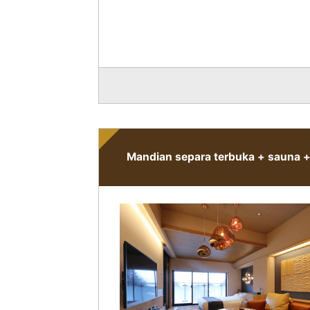
e
vi
o
u
s
Mandian separa terbuka + sauna + 