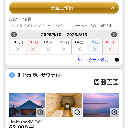
詳細/ご予約
定員:1～7名様
ベッドサイズ:セミダブルベッド2台、ソファーベッド2台、布団2組
2026/8/10～ 2026/8/16
10
11
12
13
14
15
16
(月)
(火)
(水)
(木)
(金)
(土)
(日)
カレンダーの説明 …
3 Tres 棟 -サウナ付-
1棟料金
( 4名様利用時 )
53,000円
～