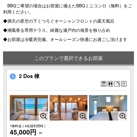
BBQご希望の場合はお部屋に備えたBBQミニコンロ（無料）をご
利用ください。
◆満天の星空の下くつろぐオーシャンフロントの露天風呂
◆潮風香る専用テラス。綺麗な瀬戸内の海景を独り占め
◆お部屋は冷暖房完備。オールシーズン快適にお過ごし頂けます
このプランで選択できるお部屋
2 Dos 棟
1棟料金
( 4名様利用時 )
45,000円
～