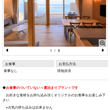
1
/
8
Pr
N
e
e
お食事
お支払方法
vi
xt
食事なし
現地決済
o
u
◆
お食事のついていない＜素泊まりプラン＞です
s
お好きな食材をお持ち込み頂くオリジナルのお食事をお楽しみ下
さい
※火気の持ち込みは出来ません