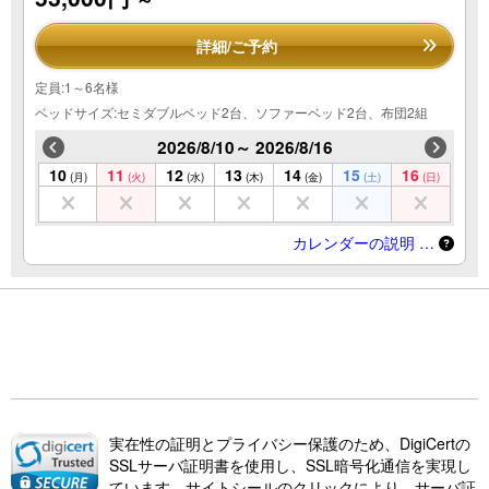
詳細/ご予約
定員:1～6名様
ベッドサイズ:セミダブルベッド2台、ソファーベッド2台、布団2組
2026/8/10～ 2026/8/16
10
11
12
13
14
15
16
(月)
(火)
(水)
(木)
(金)
(土)
(日)
カレンダーの説明 …
実在性の証明とプライバシー保護のため、DigiCertの
SSLサーバ証明書を使用し、SSL暗号化通信を実現し
ています。サイトシールのクリックにより、サーバ証