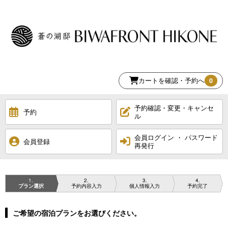
カートを確認・予約へ
0
予約確認・変更・キャンセ
予約
ル
会員ログイン ・ パスワード
会員登録
再発行
1
2
3
4
プラン選択
予約内容入力
個人情報入力
予約完了
ご希望の宿泊プランをお選びください。