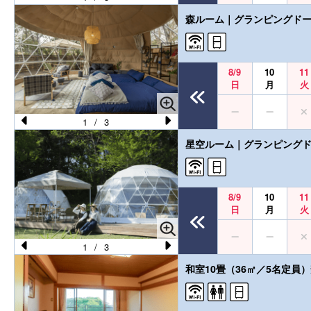
Pr
N
森ルーム｜グランピングドー
e
e
vi
xt
o
8/9
10
11
日
月
火
u
s
1
/
3
Pr
N
星空ルーム｜グランピングド
e
e
vi
xt
o
8/9
10
11
日
月
火
u
s
1
/
3
Pr
N
和室10畳（36㎡／5名定員
e
e
vi
xt