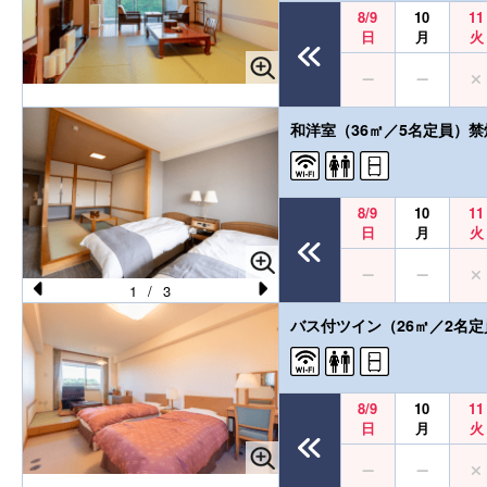
o
8/9
10
11
日
月
火
u
s
和洋室（36㎡／5名定員）禁
8/9
10
11
日
月
火
1
/
3
Pr
N
バス付ツイン（26㎡／2名
e
e
vi
xt
o
8/9
10
11
日
月
火
u
s