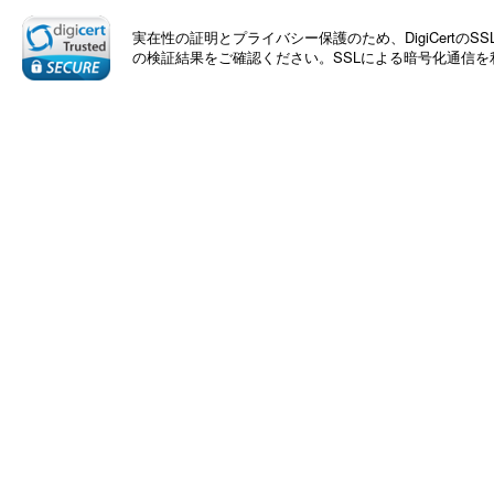
o
実在性の証明とプライバシー保護のため、DigiCert
u
の検証結果をご確認ください。SSLによる暗号化通信
s