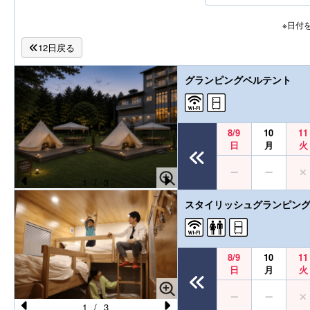
※日付
12日戻る
グランピングベルテント
8/9
10
11
日
月
火
1
/
3
Pr
N
スタイリッシュグランピング
e
e
vi
xt
o
8/9
10
11
日
月
火
u
s
1
/
3