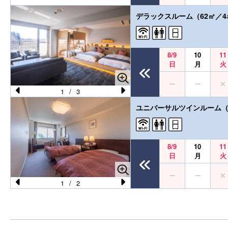
デラックスルーム（62㎡／
8/9
10
11
日
月
火
1
/
3
Pr
N
ユニバーサルツインルーム（
e
e
vi
xt
o
8/9
10
11
日
月
火
u
s
1
/
2
Pr
N
e
e
vi
xt