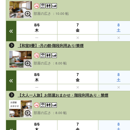
部屋の広さ ：10.00 帖
8/6
7
8
木
金
土
【和室8畳】-月の館-階段利用あり/禁煙
部屋の広さ ：8.00 帖
8/6
7
8
木
金
土
【大人一人旅】お部屋おまかせ・階段利用あり・禁煙
部屋の広さ ：8.00 帖
8/6
7
8
木
金
土