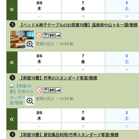
8/6
7
8
木
金
土
【ベッド＆椅子テーブルのお部屋16畳】温泉街や山々を一望/禁煙
部屋の広さ ：16.00 帖
8/6
7
8
木
金
土
【和室10畳】竹亭のスタンダード客室/禁煙
部屋の広さ ：10.00 帖
8/6
7
8
木
金
土
【和室10畳】貸切風呂利用/竹亭スタンダード客室/禁煙