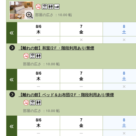
部屋の広さ ：10.00 帖
8/6
7
8
木
金
土
【離れの館】和室/2Ｆ・階段利用あり/禁煙
部屋の広さ ：10.00 帖
8/6
7
8
木
金
土
【離れの館】ベッド＆お布団/2Ｆ・階段利用あり/禁煙
部屋の広さ ：10.00 帖
8/6
7
8
木
金
土