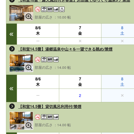
部屋の広さ ：10.00 帖
8/6
7
8
木
金
土
【和室14.5畳】湯郷温泉や山々を一望できる眺め/禁煙
部屋の広さ ：14.00 帖
8/6
7
8
木
金
土
2
【和室14.5畳】貸切風呂利用付/禁煙
部屋の広さ ：14.00 帖