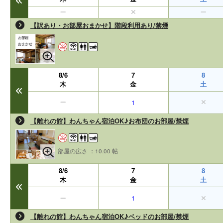
【訳あり・お部屋おまかせ】階段利用あり/禁煙
8/6
7
8
木
金
土
1
【離れの館】わんちゃん宿泊OK♪お布団のお部屋/禁煙
部屋の広さ ：10.00 帖
8/6
7
8
木
金
土
1
【離れの館】わんちゃん宿泊OK♪ベッドのお部屋/禁煙