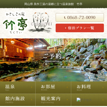
岡山県 美作三湯の湯郷に立つ温泉旅館 竹亭