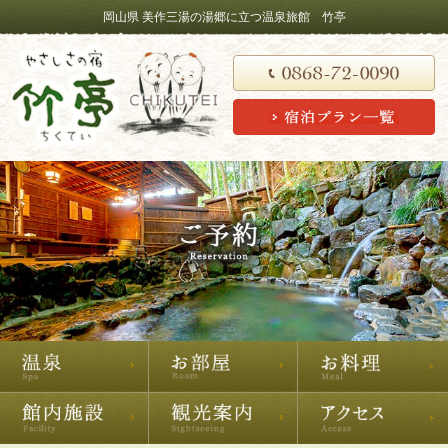
岡山県 美作三湯の湯郷に立つ温泉旅館 竹亭