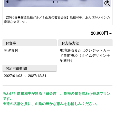
1
/
3
Pr
N
e
e
【2026春◆厳選島根グルメ！山海の饗宴会席】島根和牛、あわびがメインの
豪華な会席です。
vi
xt
o
20,900円～
u
お食事
お支払方法
s
朝夕食付
現地決済またはクレジットカー
ド事前決済（タイムデザイン手
配旅行）
宿泊可能期間
2027/01/03 ～ 2027/12/31
あわびと島根和牛が彩る「縁会席」。島根の旬を味わう特選プラン
です。
玉造の名湯と共に、山陰の豊かな恵みをお愉しみください。