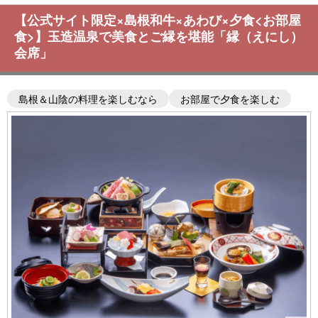
【公式サイト限定×島根和牛×あわび×夕食<お部屋
食>】玉造温泉で美食とご縁を堪能「縁（えにし）
会席」
島根＆山陰の料理を楽しむなら
お部屋で夕食を楽しむ