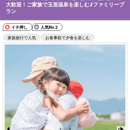
大歓迎！ご家族で玉造温泉を楽しむ♪ファミリープ
ラン
イチ押し
人気No.2
家族旅行で人気
お食事処で夕食を楽しむ
1
/
3