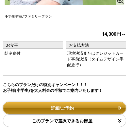
Pr
N
e
e
小学生半額♪ファミリープラン
vi
xt
o
14,300円～
u
お食事
お支払方法
s
朝夕食付
現地決済またはクレジットカー
ド事前決済（タイムデザイン手
配旅行）
こちらのプランだけの特別キャンペーン！！！
お子様(小学生)を大人料金の半額でご案内いたします！
詳細/ご予約
このプランで選択できるお部屋