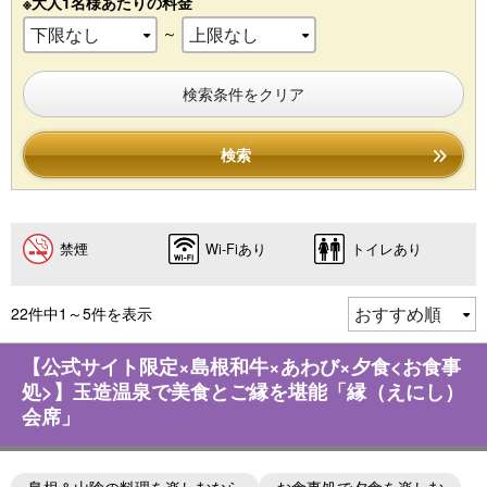
※大人1名様あたりの料金
～
検索条件をクリア
検索
禁煙
Wi-Fiあり
トイレあり
22件中1～5件を表示
【公式サイト限定×島根和牛×あわび×夕食<お食事
処>】玉造温泉で美食とご縁を堪能「縁（えにし）
会席」