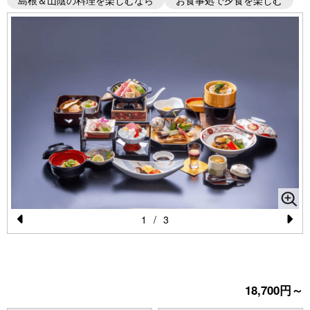
島根＆山陰の料理を楽しむなら
お食事処で夕食を楽しむ
1
/
3
Pr
N
e
e
vi
xt
18,700円～
o