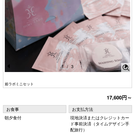
1
/
3
Pr
N
e
e
姫ラボミニセット
vi
xt
17,600円～
o
u
お食事
お支払方法
s
朝夕食付
現地決済またはクレジットカー
ド事前決済（タイムデザイン手
配旅行）