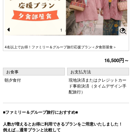
1
/
3
Pr
N
e
e
4名以上でお得！ファミリー＆グループ旅行応援プラン＜夕食部屋食＞
vi
xt
16,500円～
o
u
お食事
お支払方法
s
朝夕食付
現地決済またはクレジットカー
ド事前決済（タイムデザイン手
配旅行）
■ファミリー＆グループ旅行におすすめ■
人数が増えるとお得に利用できるプランをご用意いたしました！
例えば…通常プランと比較して