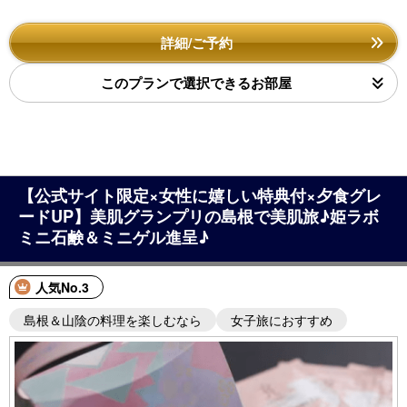
詳細/ご予約
このプランで選択できるお部屋
【公式サイト限定×女性に嬉しい特典付×夕食グレ
ードUP】美肌グランプリの島根で美肌旅♪姫ラボ
ミニ石鹸＆ミニゲル進呈♪
人気No.3
島根＆山陰の料理を楽しむなら
女子旅におすすめ