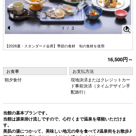
1
/
3
Pr
N
e
e
【2026夏・スタンダード会席】季節の食材 旬の食材を使用
vi
xt
16,500円～
o
u
お食事
お支払方法
s
朝夕食付
現地決済またはクレジットカー
ド事前決済（タイムデザイン手
配旅行）
当館の基本プランです。
当館は源泉掛け流しですので、心行くまで温泉を堪能いただけま
す。
美肌の湯につかって、美味しい地元の幸を食べて♪温泉街をお散歩♪