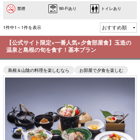
禁煙
Wi-Fiあり
トイレあり
1件中1～1件を表示
【公式サイト限定×一番人気×夕食部屋食】玉造の
温泉と島根の旬を食す！基本プラン
島根＆山陰の料理を楽しむなら
お部屋で夕食を楽しむ