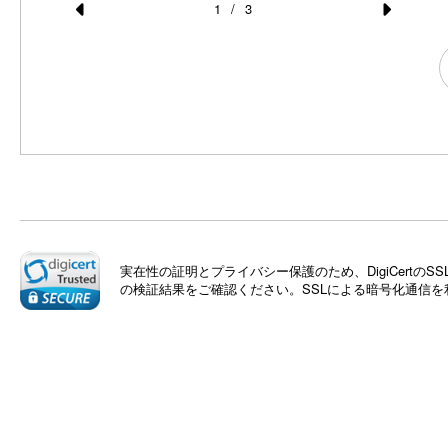
1
/
3
Pr
N
e
e
さい
朝食
vi
xt
o
u
s
実在性の証明とプライバシー保護のため、DigiCert
の検証結果をご確認ください。SSLによる暗号化通信