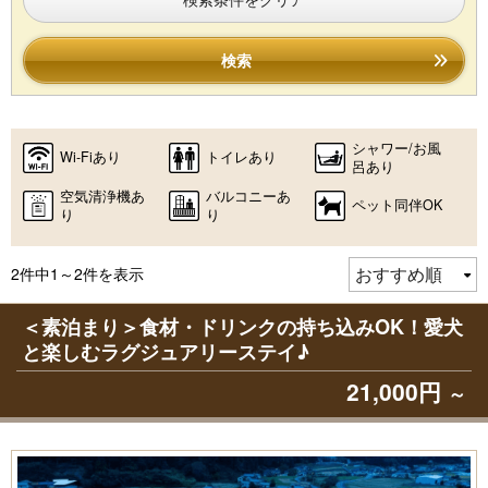
検索
シャワー/お風
Wi-Fiあり
トイレあり
呂あり
空気清浄機あ
バルコニーあ
ペット同伴OK
り
り
2件中1～2件を表示
＜素泊まり＞食材・ドリンクの持ち込みOK！愛犬
と楽しむラグジュアリーステイ♪
21,000円
～