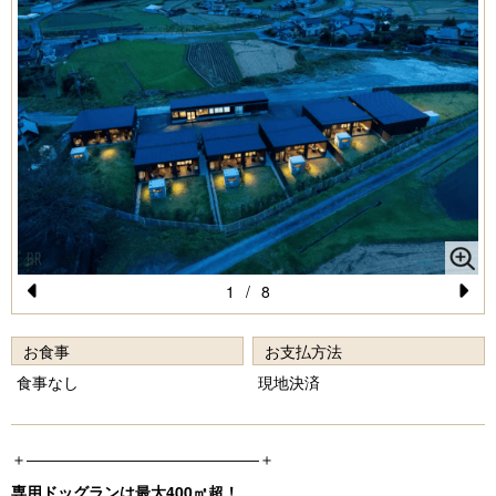
1
/
8
Pr
N
e
e
お食事
お支払方法
vi
xt
食事なし
現地決済
o
u
＋―――――――――――――――＋
s
専用ドッグランは最大400㎡超！