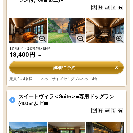
1名様料金
( 2名様1棟利用時 )
18,400円
～
詳細/ご予約
定員:2～4名様
ベッドサイズ:セミダブルベッド4台
スイートヴィラ＜Suite＞■専用ドッグラン
(400㎡以上)■