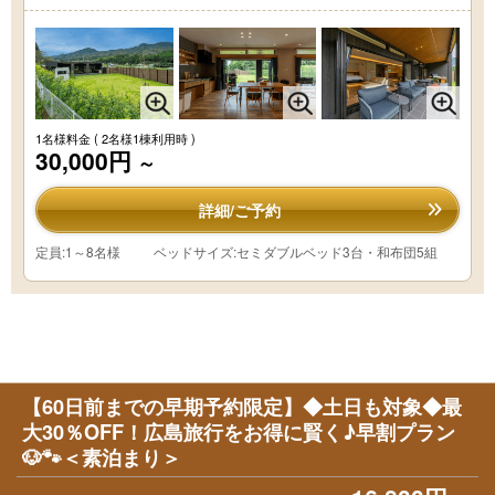
1名様料金
( 2名様1棟利用時 )
30,000円
～
詳細/ご予約
定員:1～8名様
ベッドサイズ:セミダブルベッド3台・和布団5組
【60日前までの早期予約限定】◆土日も対象◆最
大30％OFF！広島旅行をお得に賢く♪早割プラン
🐶🐾＜素泊まり＞