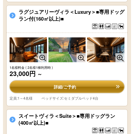
ラグジュアリーヴィラ＜Luxury＞■専用ドッグ
ラン付(160㎡以上)■
1名様料金
( 2名様1棟利用時 )
23,000円
～
詳細/ご予約
定員:1～4名様
ベッドサイズ:セミダブルベッド4台
スイートヴィラ＜Suite＞■専用ドッグラン
(400㎡以上)■