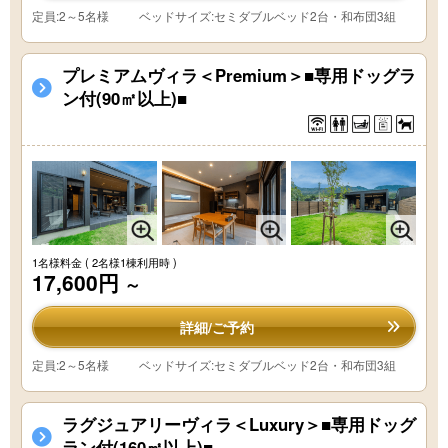
定員:2～5名様
ベッドサイズ:セミダブルベッド2台・和布団3組
プレミアムヴィラ＜Premium＞■専用ドッグラ
ン付(90㎡以上)■
1名様料金
( 2名様1棟利用時 )
17,600円
～
詳細/ご予約
定員:2～5名様
ベッドサイズ:セミダブルベッド2台・和布団3組
ラグジュアリーヴィラ＜Luxury＞■専用ドッグ
ラン付(160㎡以上)■