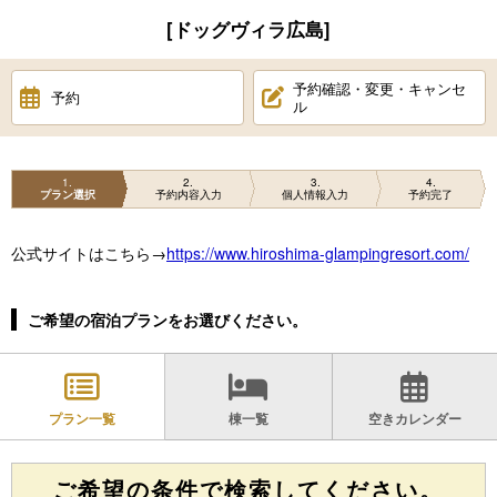
[ドッグヴィラ広島]
予約確認・変更・キャンセ
予約
ル
1
2
3
4
プラン選択
予約内容入力
個人情報入力
予約完了
公式サイトはこちら→
https://www.hiroshima-glampingresort.com/
ご希望の宿泊プランをお選びください。
プラン一覧
棟一覧
空きカレンダー
ご希望の条件で検索してください。