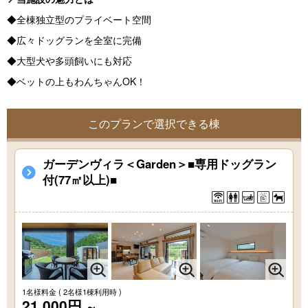
◆全棟独立型のプライベート空間
◆広々ドッグランを全室に完備
◆大型犬や多頭飼いにも対応
◆ベットの上もわんちゃんOK！
このプランで選択できる棟
ガーデンヴィラ＜Garden＞■専用ドッグラン
付(77㎡以上)■
1名様料金
( 2名様1棟利用時 )
21,000円
～