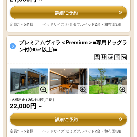
詳細/ご予約
定員:1～5名様
ベッドサイズ:セミダブルベッド2台・和布団3組
プレミアムヴィラ＜Premium＞■専用ドッグラ
ン付(90㎡以上)■
1名様料金
( 2名様1棟利用時 )
22,000円
～
詳細/ご予約
定員:1～5名様
ベッドサイズ:セミダブルベッド2台・和布団3組