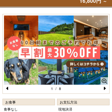
16,800円
～
1
/
8
Pr
N
e
e
お食事
お支払方法
vi
xt
食事なし
現地決済