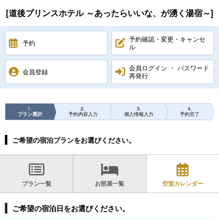
[道後プリンスホテル ～あったらいいな、が湧く湯宿～]
予約確認・変更・キャンセ
予約
ル
会員ログイン ・ パスワード
会員登録
再発行
1
2
3
4
プラン選択
予約内容入力
個人情報入力
予約完了
ご希望の宿泊プランをお選びください。
プラン一覧
お部屋一覧
空室カレンダー
ご希望の宿泊日をお選びください。