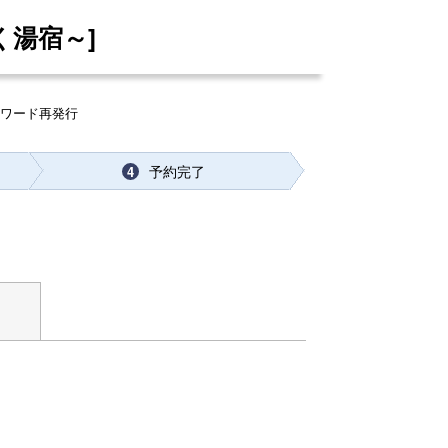
く湯宿～]
スワード再発行
予約完了
4