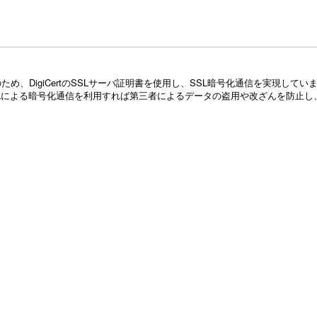
め、DigiCertのSSLサーバ証明書を使用し、SSL暗号化通信を実現し
Lによる暗号化通信を利用すれば第三者によるデータの盗用や改ざんを防止し