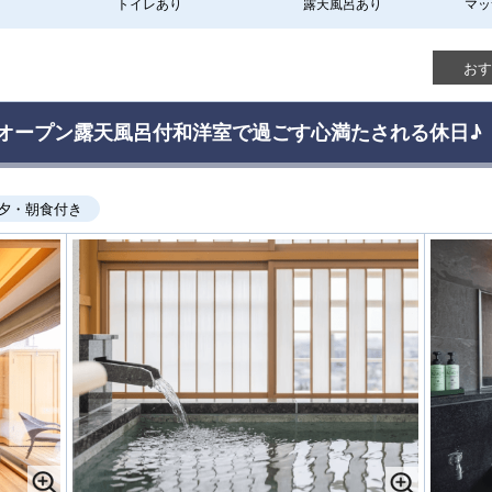
トイレあり
露天風呂あり
マッ
おす
オープン露天風呂付和洋室で過ごす心満たされる休日♪【
夕・朝食付き