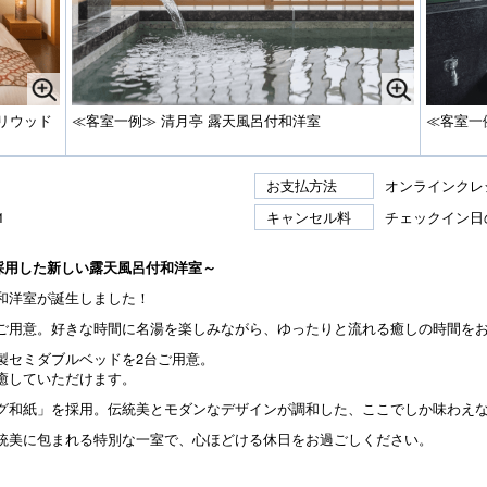
リウッド
≪客室一例≫ 清月亭 露天風呂付和洋室
≪客室一
お支払方法
オンラインクレ
1
キャンセル料
チェックイン日
を採用した新しい露天風呂付和洋室～
和洋室が誕生しました！
ご用意。好きな時間に名湯を楽しみながら、ゆったりと流れる癒しの時間を
製セミダブルベッドを2台ご用意。
癒していただけます。
グ和紙」を採用。伝統美とモダンなデザインが調和した、ここでしか味わえ
統美に包まれる特別な一室で、心ほどける休日をお過ごしください。