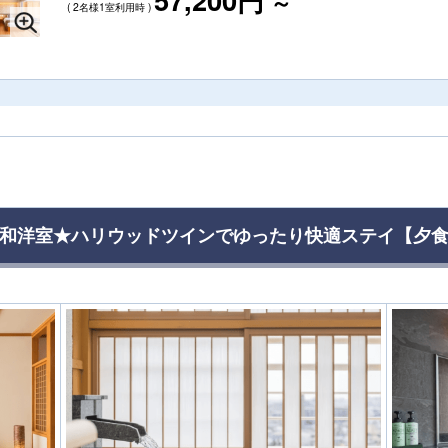
～
( 2名様1室利用時 )
呂付和洋室★ハリウッドツインでゆったり快適ステイ【夕