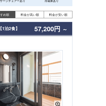
サージチェアーあり
冷蔵庫あり
すめ順
料金が高い順
料金が安い順
57,200円
1泊2食】
～