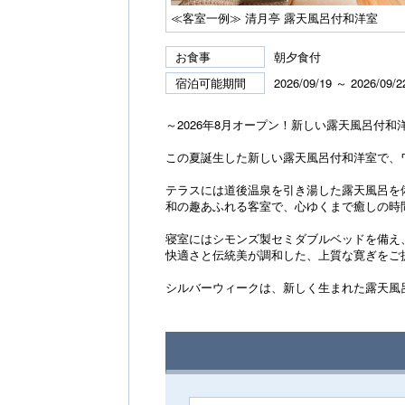
≪客室一例≫ 清月亭 露天風呂付和洋室
お食事
朝夕食付
宿泊可能期間
2026/09/19 ～ 2026/09/2
～2026年8月オープン！新しい露天風呂付
この夏誕生した新しい露天風呂付和洋室で、
テラスには道後温泉を引き湯した露天風呂を
和の趣あふれる客室で、心ゆくまで癒しの時
寝室にはシモンズ製セミダブルベッドを備え
快適さと伝統美が調和した、上質な寛ぎをご
シルバーウィークは、新しく生まれた露天風