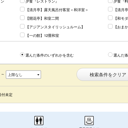
ラン
夕食『レストラン』
夕食『
【清月亭】露天風呂付客室＜和洋室＞
【清月
【開花亭】和室二間
【和モ
【アジアンスタイリッシュルーム】
【おま
【一の館】12畳和室
選んだ条件のいずれかを含む
選んだ
～
検索条件をクリア
日付未定