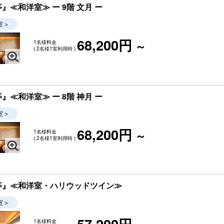
≪和洋室≫ ー 9階 文月 ー
室＞
68,200円
1名様料金
～
( 2名様1室利用時 )
≪和洋室≫ ー 8階 神月 ー
室＞
68,200円
1名様料金
～
( 2名様1室利用時 )
亭』≪和洋室・ハリウッドツイン≫
室＞
57,200円
1名様料金