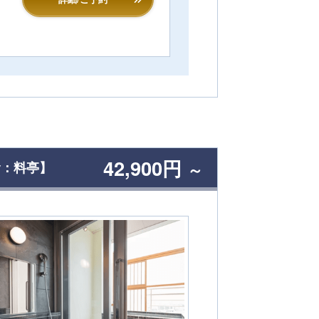
42,900円
食：料亭】
～