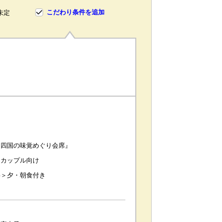
こだわり条件を追加
未定
シ
『四国の味覚めぐり会席』
・カップル向け
事＞夕・朝食付き