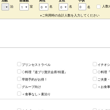
泊数
部屋数
男性
女性
子供
人数
泊
室
名
名
名
※ご利用時の合計人数を入力してください
プリンセストラベル
イチオ
◇料理『道プリ贅沢会席/特選』
◇料理
早期予約がお得！
ご夫妻
グループ向け
＜お食
＜食事なし＞素泊り