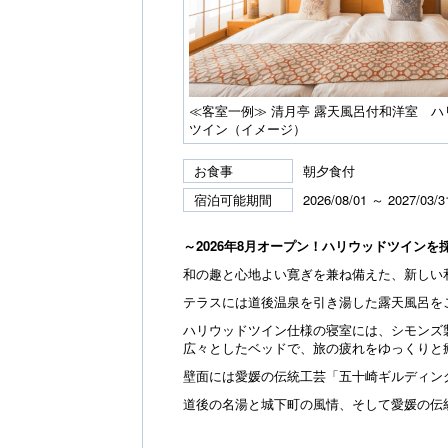
≪客室一例≫ 清月亭 露天風呂付和洋室 ハ
ツイン（イメージ）
お食事
朝夕食付
宿泊可能期間
2026/08/01 ～ 2027/03/3
～2026年8月オープン！ハリウッドツイン
和の趣と心地よい寛ぎを兼ね備えた、新しい
テラスには道後温泉を引き湯した露天風呂を
ハリウッドツイン仕様の寝室には、シモンズ
広々としたベッドで、旅の疲れをゆっくりと
壁面には愛媛の伝統工芸「五十崎ギルディン
道後の名湯と城下町の風情、そして愛媛の伝