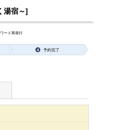
く湯宿～]
スワード再発行
予約完了
4