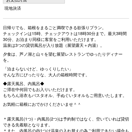
s
現地決済
日帰りでも、箱根をまるごと満喫できる欲張りプラン。
チェックインは15時、チェックアウトは18時30分まで。最大3時間
30分、お泊まり同様に客室をご利用いただけます。
温泉は3つの貸切風呂が入り放題（展望露天＋内湯）。
夕食は、芦ノ湖と山々を望む展望レストランでゆったりディナー
を。
「泊まらないけど、ゆっくりしたい」
そんな方にぴったりな、大人の箱根時間です。
◆露天風呂、内風呂◆
ご滞在中何回でもお入りいただけます。
もちろん浴衣もバスタオル、手ぬぐいタオルもご用意いたします。
お気軽に箱根におでかけくださいませ＾＾
＊露天風呂(1つ)・内風呂(2つ)は予約制ではなく、空いていれば貸切
できる先着順となります。
＊また、内風呂の内1つは温泉の入れ替えの為ご利用できない場合も