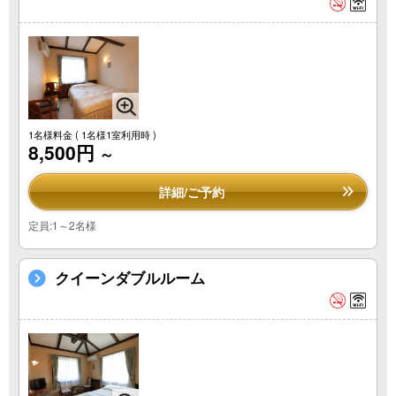
1名様料金
( 1名様1室利用時 )
8,500円
～
詳細/ご予約
定員:1～2名様
クイーンダブルルーム