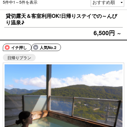
5件中1～5件を表示
貸切露天＆客室利用OK!日帰りステイでの～んび
り温泉♪
6,500円
～
イチ押し
人気No.2
日帰りプラン