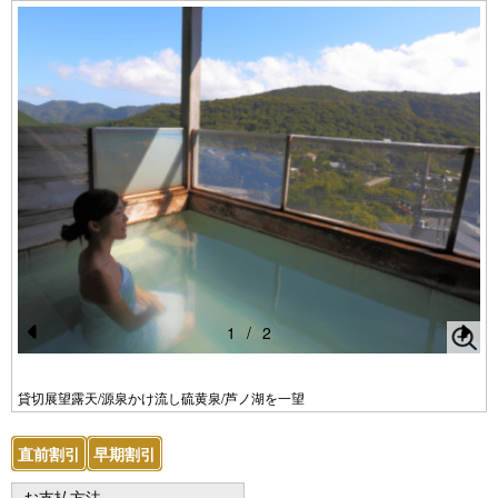
1
/
2
Pr
N
e
e
貸切展望露天/源泉かけ流し硫黄泉/芦ノ湖を一望
vi
xt
直前割引
早期割引
o
u
お支払方法