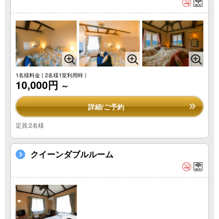
1名様料金
( 2名様1室利用時 )
10,000円
～
詳細/ご予約
定員:2名様
クイーンダブルルーム