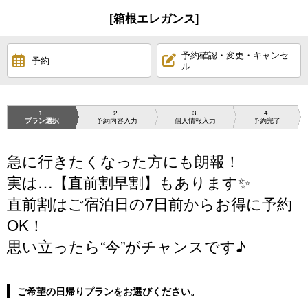
[箱根エレガンス]
予約確認・変更・キャンセ
予約
ル
1
2
3
4
プラン選択
予約内容入力
個人情報入力
予約完了
急に行きたくなった方にも朗報！
実は…【直前割早割】もあります✨
直前割はご宿泊日の7日前からお得に予約
OK！
思い立ったら“今”がチャンスです♪
ご希望の日帰りプランをお選びください。