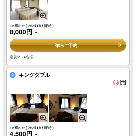
1名様料金
( 2名様1室利用時 )
8,000円
～
詳細/ご予約
定員:2～4名様
キングダブル
1名様料金
( 2名様1室利用時 )
4,500円
～