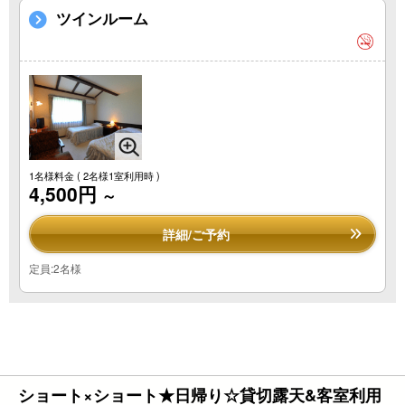
ツインルーム
1名様料金
( 2名様1室利用時 )
4,500円
～
詳細/ご予約
定員:2名様
ショート×ショート★日帰り☆貸切露天&客室利用