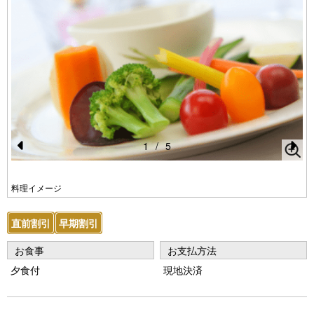
1
/
5
Pr
N
e
e
料理イメージ
vi
xt
直前割引
早期割引
o
u
お食事
お支払方法
s
夕食付
現地決済