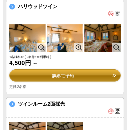
ハリウッドツイン
1名様料金
( 2名様1室利用時 )
4,500円
～
詳細/ご予約
定員:2名様
ツインルーム2面採光