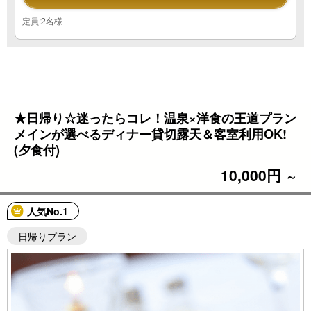
定員:2名様
★日帰り☆迷ったらコレ！温泉×洋食の王道プラン
メインが選べるディナー貸切露天＆客室利用OK!
(夕食付)
10,000円
～
人気No.1
日帰りプラン