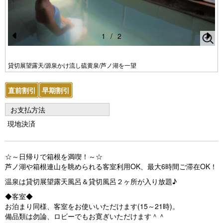
1
/
2
Pr
N
e
e
貸切展望露天/源泉かけ流し硫黄泉/芦ノ湖を一望
vi
xt
直前割引
早期割引
o
u
お支払方法
s
現地決済
☆～日帰りで箱根を満喫！～☆
芦ノ湖や箱根連山を眺められる客室利用OK、最大6時間ご滞在OK！
温泉は貸切展望露天風呂＆貸切風呂２ヶ所が入り放題♪
◆客室◆
お泊まり同様、客室をお使いいただけます(15～21時)。
備品類は勿論、ロビーでもお寛ぎいただけます＾＾