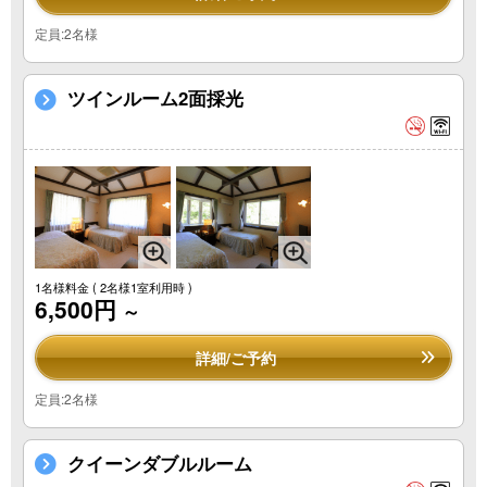
定員:2名様
ツインルーム2面採光
1名様料金
( 2名様1室利用時 )
6,500円
～
詳細/ご予約
定員:2名様
クイーンダブルルーム