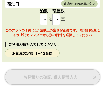
宿泊日
宿泊日/お部屋の変更
泊数
部屋数
■ ドーム型テント8m
■ 定員 2~12名
泊
室
■ シングル4台、セミダブル敷布団3つ、ソファーベッド、寝
袋
このプランの予約には1室以上の空きが必要です。 宿泊日を変え
■ 冷暖房完備/テーブル/ソファー/スツール/置き型エアコ
るか上記カレンダーから別の日付を選択してください
ン/Wi-Fi
ご利用人数を入力してください。
お部屋の定員: 1～12名様
お見積りの確認/ 個人情報入力