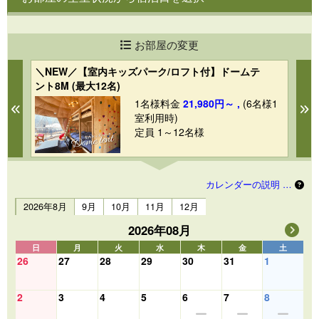
お部屋の変更
＼NEW／【室内キッズパーク/ロフト付】ドームテ
【
ント8M (最大12名)
ッ
1
1名様料金
21,980円～ ,
(6名様1
Previous
N
室利用時)
定員 1～12名様
カレンダーの説明 …
2026年8月
9月
10月
11月
12月
2026年08月
日
月
火
水
木
金
土
26
27
28
29
30
31
1
2
3
4
5
6
7
8