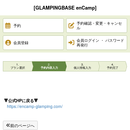
[GLAMPINGBASE enCamp]
予約確認・変更・キャンセ
予約
ル
会員ログイン ・ パスワード
会員登録
再発行
1
2
3
4
プラン選択
予約内容入力
個人情報入力
予約完了
🔻公式HPに戻る🔻
https://encamp-glamping.com/
前のページへ