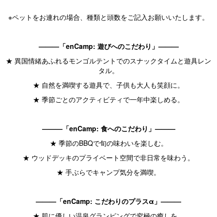
※ペットをお連れの場合、種類と頭数をご記入お願いいたします。
———「enCamp: 遊びへのこだわり」———
★ 異国情緒あふれるモンゴルテントでのスナックタイムと遊具レン
タル。
★ 自然を満喫する遊具で、子供も大人も笑顔に。
★ 季節ごとのアクティビティで一年中楽しめる。
———「enCamp: 食へのこだわり」———
★ 季節のBBQで旬の味わいを楽しむ。
★ ウッドデッキのプライベート空間で非日常を味わう。
★ 手ぶらでキャンプ気分を満喫。
———「enCamp: こだわりのプラスα」———
★ 肌に優しい温泉グランピングで究極の癒しを。