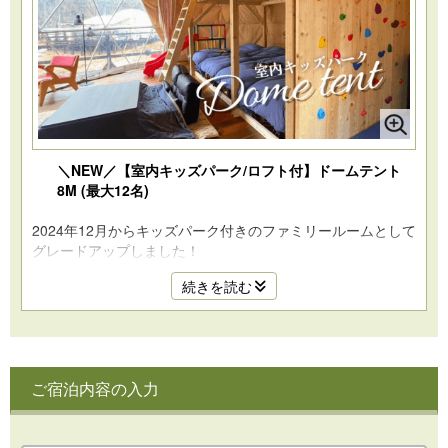
＼NEW／【室内キッズパーク/ロフト付】ドームテント
8M (最大12名)
2024年12月からキッズパーク付きのファミリールームとして
グレードアップしました！
最大12名まで泊まれる8mの大型ドームテントの室内キッズ
続きを読む
パーク付きのファミリールームです。
お子様が遊んでいる様子をゆったり眺めることができます♪
「お子様の寝相が気になる・・・」「二段ベッドが心配」と
いう方に
ご宿泊内容の入力
敷布団も完備しておりますので、ご安心くださいませ♪
※ハイシーズンは大人3名以上から予約可能な場合がございま
す。