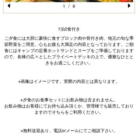
1
/
6
Pr
N
e
e
1泊2食付き
vi
xt
ご夕食には大胆に豪快に食すブロック肉や骨付き肉、地元の旬な季
o
節野菜をご用意。心もお腹も大満足の内容となっております。ご朝
u
食にはキャンプの定番ホットサンドとスープをご準備しております
ので、各棟の広々としたプライベートデッキの上で、優雅なひとと
s
きをお過ごしください。
※画像はイメージです。実際の内容とは異なります。
※夕食のお食事セットにお飲み物は含まれません。
お飲み物はお客様にてお持ち込み頂くか、管理棟でも販売しており
ますのでそちらをご利用ください。
※無料送迎あり、電話orメールにてご相談下さい。