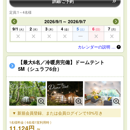
詳細/ご予約
定員:1～4名様
2026/9/1～ 2026/9/7
9/1
2
3
4
5
6
7
(火)
(水)
(木)
(金)
(土)
(日)
(月)
カレンダーの説明 …
【最大6名／冷暖房完備】ドームテント
5M（シュラフ6台）
▼ 新規会員登録、または会員ログインで10%引き
1名様料金
( 6名様1室利用時 )
11,124円
～