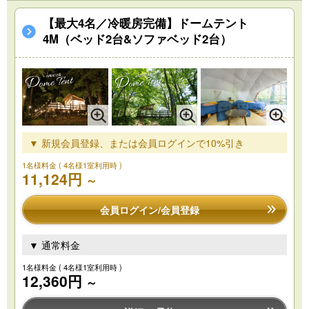
【最大4名／冷暖房完備】ドームテント
4M（ベッド2台&ソファベッド2台）
▼ 新規会員登録、または会員ログインで10%引き
1名様料金
( 4名様1室利用時 )
11,124円
～
会員ログイン/会員登録
▼ 通常料金
1名様料金
( 4名様1室利用時 )
12,360円
～