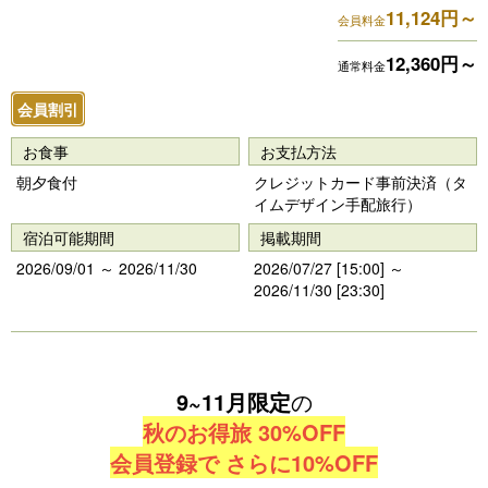
11,124円～
e
e
会員料金
vi
xt
12,360円～
通常料金
o
会員割引
u
s
お食事
お支払方法
朝夕食付
クレジットカード事前決済（タ
イムデザイン手配旅行）
宿泊可能期間
掲載期間
2026/09/01 ～ 2026/11/30
2026/07/27 [15:00] ～
2026/11/30 [23:30]
9~11月限定
の
秋のお得旅 30%OFF
会員登録で さらに10%OFF