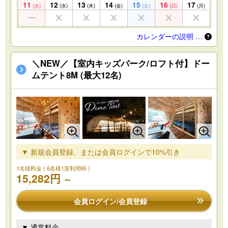
11
12
13
14
15
16
17
(火)
(水)
(木)
(金)
(土)
(日)
(月)
カレンダーの説明 …
＼NEW／【室内キッズパーク/ロフト付】ドー
ムテント8M (最大12名)
▼ 新規会員登録、または会員ログインで10%引き
1名様料金
( 6名様1室利用時 )
15,282円
～
会員ログイン/会員登録
▼ 通常料金