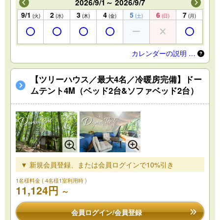
2026/9/1～ 2026/9/7
9/1
2
3
4
5
6
7
(火)
(水)
(木)
(金)
(土)
(日)
(月)
カレンダーの説明 …
【ツリーハウス／最大4名／冷暖房完備】ドー
ムテント4M（ベッド2台&ソファベッド2台）
▼ 新規会員登録、または会員ログインで10%引き
1名様料金
( 4名様1室利用時 )
11,124円
～
会員ログイン/会員登録