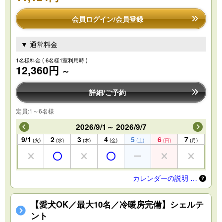
会員ログイン/会員登録
▼ 通常料金
1名様料金
( 6名様1室利用時 )
12,360円
～
詳細/ご予約
定員:1～6名様
2026/9/1～ 2026/9/7
9/1
2
3
4
5
6
7
(火)
(水)
(木)
(金)
(土)
(日)
(月)
カレンダーの説明 …
【愛犬OK／最大10名／冷暖房完備】シェルテ
ント