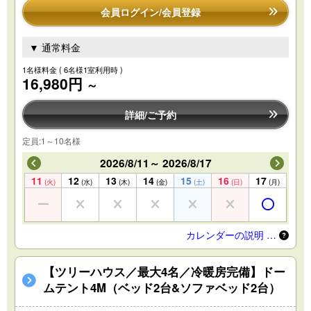
会員ログイン/会員登録
▼ 通常料金
1名様料金
( 6名様1室利用時 )
16,980円
～
詳細/ご予約
定員:1～10名様
2026/8/11～ 2026/8/17
11
12
13
14
15
16
17
(火)
(水)
(木)
(金)
(土)
(日)
(月)
カレンダーの説明 …
【ツリーハウス／最大4名／冷暖房完備】ドー
ムテント4M（ベッド2台&ソファベッド2台）