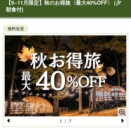
【9~11月限定】秋のお得旅〈最大40%OFF〉 (夕
朝食付)
無料送迎
1
/
7
Pr
N