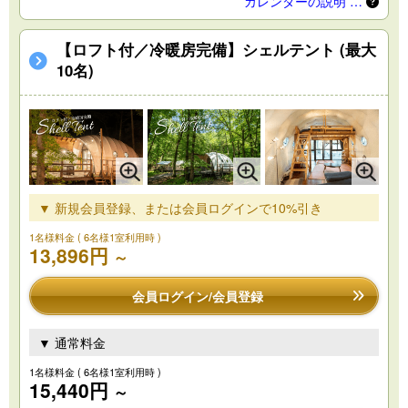
カレンダーの説明 …
【ロフト付／冷暖房完備】シェルテント (最大
10名)
▼ 新規会員登録、または会員ログインで10%引き
1名様料金
( 6名様1室利用時 )
13,896円
～
会員ログイン/会員登録
▼ 通常料金
1名様料金
( 6名様1室利用時 )
15,440円
～