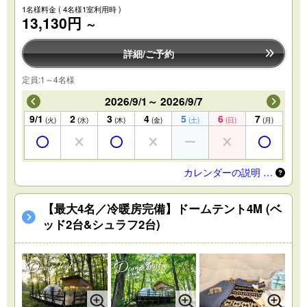
1名様料金
( 4名様1室利用時 )
13,130円
～
詳細/ご予約
定員:1～4名様
2026/9/1～ 2026/9/7
9/1
2
3
4
5
6
7
(火)
(水)
(木)
(金)
(土)
(日)
(月)
カレンダーの説明 …
【最大4名／冷暖房完備】ドームテント4M (ベ
ッド2台&シュラフ2台)