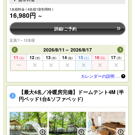
1名様料金
( 6名様1室利用時 )
16,980円
～
詳細/ご予約
定員:1～12名様
2026/8/11～ 2026/8/17
11
12
13
14
15
16
17
(火)
(水)
(木)
(金)
(土)
(日)
(月)
カレンダーの説明 …
【最大4名／冷暖房完備】ドームテント4M (半
円ベッド1台&ソファベッド)