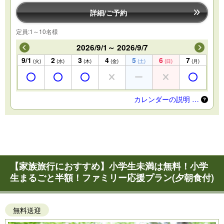
詳細/ご予約
定員:1～10名様
2026/9/1～ 2026/9/7
9/1
2
3
4
5
6
7
(火)
(水)
(木)
(金)
(土)
(日)
(月)
カレンダーの説明 …
【家族旅行におすすめ】小学生未満は無料！小学
生まるごと半額！ファミリー応援プラン(夕朝食付)
無料送迎