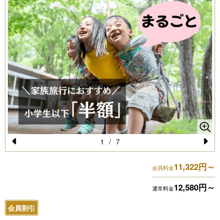
1
/
7
Pr
N
11,322円～
e
e
会員料金
vi
xt
12,580円～
通常料金
o
会員割引
u