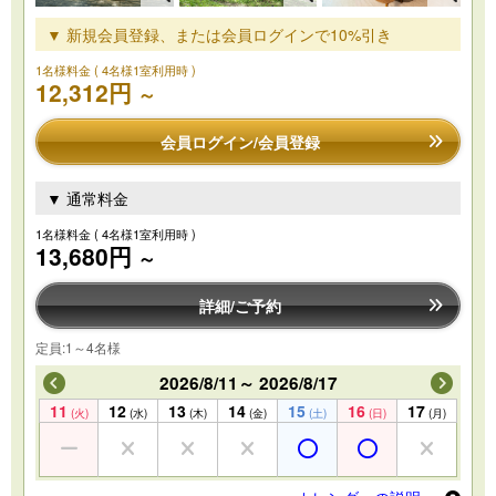
▼ 新規会員登録、または会員ログインで10%引き
1名様料金
( 4名様1室利用時 )
12,312円
～
会員ログイン/会員登録
▼ 通常料金
1名様料金
( 4名様1室利用時 )
13,680円
～
詳細/ご予約
定員:1～4名様
2026/8/11～ 2026/8/17
11
12
13
14
15
16
17
(火)
(水)
(木)
(金)
(土)
(日)
(月)