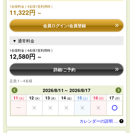
1名様料金
( 4名様1室利用時 )
11,322円
～
会員ログイン/会員登録
▼ 通常料金
1名様料金
( 4名様1室利用時 )
12,580円
～
詳細/ご予約
定員:1～4名様
2026/8/11～ 2026/8/17
11
12
13
14
15
16
17
(火)
(水)
(木)
(金)
(土)
(日)
(月)
カレンダーの説明 …