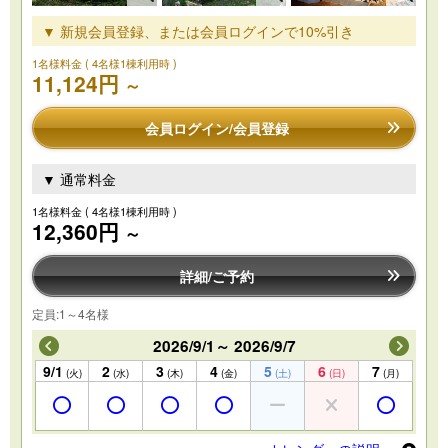
▼ 新規会員登録、または会員ログインで10%引き
1名様料金
( 4名様1棟利用時 )
11,124円
～
会員ログイン/会員登録
▼ 通常料金
1名様料金
( 4名様1棟利用時 )
12,360円
～
詳細/ご予約
定員:1～4名様
2026/9/1～ 2026/9/7
9/1
2
3
4
5
6
7
(火)
(水)
(木)
(金)
(土)
(日)
(月)