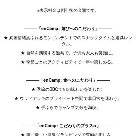
※表示料金は割引後の金額です。
———「enCamp: 遊びへのこだわり」———
★ 異国情緒あふれるモンゴルテントでのスナックタイムと遊具レン
タル。
★ 自然を満喫する遊具で、子供も大人も笑顔に。
★ 季節ごとのアクティビティで一年中楽しめる。
———「enCamp: 食へのこだわり」———
★ 季節のBBQで旬の味わいを楽しむ。
★ ウッドデッキのプライベート空間で非日常を味わう。
★ 手ぶらでキャンプ気分を満喫。
———「enCamp: こだわりのプラスα」———
★ 肌に優しい温泉グランピングで究極の癒しを。