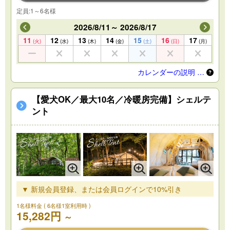
定員:1～6名様
2026/8/11～ 2026/8/17
11
12
13
14
15
16
17
(火)
(水)
(木)
(金)
(土)
(日)
(月)
カレンダーの説明 …
【愛犬OK／最大10名／冷暖房完備】シェルテ
ント
▼ 新規会員登録、または会員ログインで10%引き
1名様料金
( 6名様1室利用時 )
15,282円
～