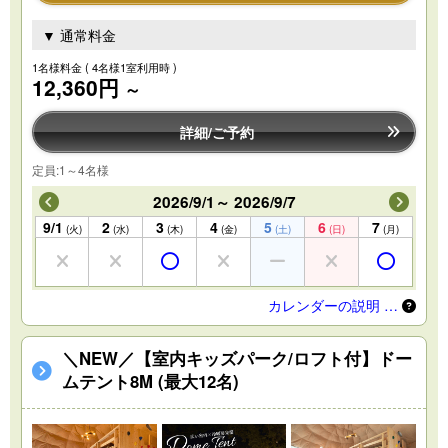
▼ 通常料金
1名様料金
( 4名様1室利用時 )
12,360円
～
詳細/ご予約
定員:1～4名様
2026/9/1～ 2026/9/7
9/1
2
3
4
5
6
7
(火)
(水)
(木)
(金)
(土)
(日)
(月)
カレンダーの説明 …
＼NEW／【室内キッズパーク/ロフト付】ドー
ムテント8M (最大12名)