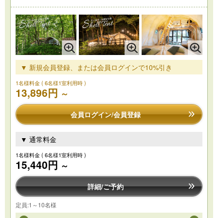
▼ 新規会員登録、または会員ログインで10%引き
1名様料金
( 6名様1室利用時 )
13,896円
～
会員ログイン/会員登録
▼ 通常料金
1名様料金
( 6名様1室利用時 )
15,440円
～
詳細/ご予約
定員:1～10名様