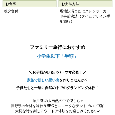
s
お食事
お支払方法
朝夕食付
現地決済またはクレジットカー
ド事前決済（タイムデザイン手
配旅行）
ファミリー旅行におすすめ
小学生以下「半額」
＼お子様がいるパパ・ママ必見！／
家族で新しい思い出
を作りませんか？
子供たちと一緒に自然の中でのグランピング体験！
山/川/湖の大自然の中で楽しむ✨
長野県の食材を味わうBBQとユニークなテントでのご宿泊
大切な時を刻むアウトドア体験をお楽しみください♪