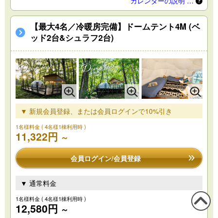
カレンダーの説明 …
【最大4名／冷暖房完備】ドームテント4M (ベ
ッド2台&シュラフ2台)
▼ 新規会員登録、または会員ログインで10%引き
1名様料金
( 4名様1棟利用時 )
11,322円
～
会員ログイン/会員登録
▼ 通常料金
1名様料金
( 4名様1棟利用時 )
12,580円
～
この