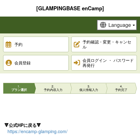
[GLAMPINGBASE enCamp]
予約確認・変更・キャンセ
予約
ル
会員ログイン ・ パスワード
会員登録
再発行
1
2
3
4
プラン選択
予約内容入力
個人情報入力
予約完了
🔻公式HPに戻る🔻
https://encamp-glamping.com/