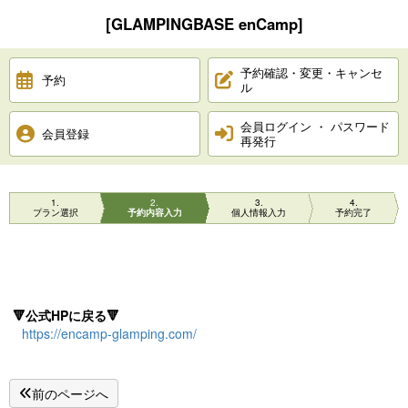
[GLAMPINGBASE enCamp]
予約確認・変更・キャンセ
予約
ル
会員ログイン ・ パスワード
会員登録
再発行
1
2
3
4
プラン選択
予約内容入力
個人情報入力
予約完了
🔻公式HPに戻る🔻
https://encamp-glamping.com/
前のページへ