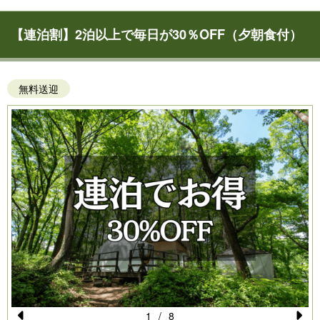
【連泊割】2泊以上で毎日が30％OFF（夕朝食付）
無料送迎
1
/
8