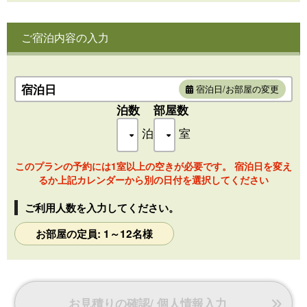
「お子様の寝相が気になる・・・」「二段ベッドが心配」と
いう方に
ご宿泊内容の入力
敷布団も完備しておりますので、ご安心くださいませ♪
※ハイシーズンは大人3名以上から予約可能な場合がございま
す。
宿泊日
宿泊日/お部屋の変更
泊数
部屋数
■ ドーム型テント8m
■ 定員 2~12名
泊
室
■ シングル4台、セミダブル敷布団3つ、ソファーベッド、寝
袋
このプランの予約には1室以上の空きが必要です。 宿泊日を変え
■ 冷暖房完備/テーブル/ソファー/スツール/置き型エアコ
るか上記カレンダーから別の日付を選択してください
ン/Wi-Fi
ご利用人数を入力してください。
お部屋の定員: 1～12名様
お見積りの確認/ 個人情報入力