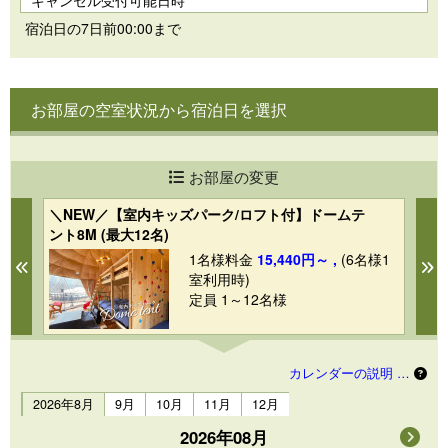
キャンセル受付可能日時
宿泊日の7日前00:00まで
お部屋の空室状況から宿泊日を選択
お部屋の変更
＼NEW／【室内キッズパーク/ロフト付】ドームテ
【
ント8M (最大12名)
ッ
1
1名様料金
15,440円～ ,
(6名様1
Previous
N
室利用時)
定員 1～12名様
カレンダーの説明 …
2026年8月
9月
10月
11月
12月
2026年08月