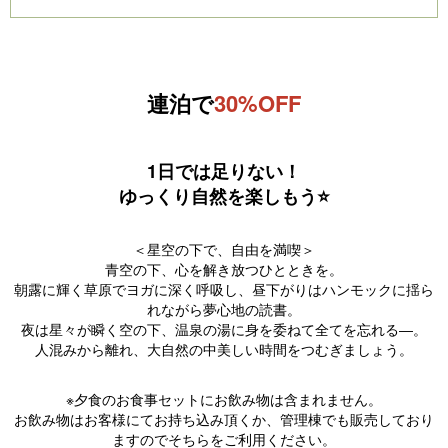
Pr
N
e
e
vi
xt
連泊で
30%OFF
o
u
s
1日では足りない！
ゆっくり自然を楽しもう⭐️
＜星空の下で、自由を満喫＞
青空の下、心を解き放つひとときを。
朝露に輝く草原でヨガに深く呼吸し、昼下がりはハンモックに揺ら
れながら夢心地の読書。
夜は星々が瞬く空の下、温泉の湯に身を委ねて全てを忘れる―。
人混みから離れ、大自然の中美しい時間をつむぎましょう。
※夕食のお食事セットにお飲み物は含まれません。
お飲み物はお客様にてお持ち込み頂くか、管理棟でも販売しており
ますのでそちらをご利用ください。