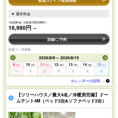
会員ログイン/会員登録
▼ 通常料金
1名様料金
( 6名様1室利用時 )
16,980円
～
詳細/ご予約
定員:1～10名様
2026/8/9～ 2026/8/15
9
10
11
12
13
14
15
(日)
(月)
(火)
(水)
(木)
(金)
(土)
カレンダーの説明 …
【ツリーハウス／最大4名／冷暖房完備】ドー
ムテント4M（ベッド2台&ソファベッド2台）