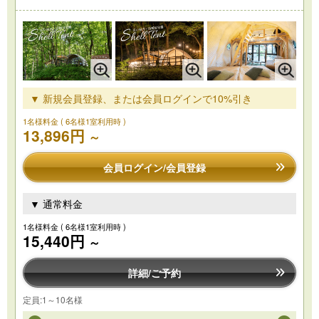
▼ 新規会員登録、または会員ログインで10%引き
1名様料金
( 6名様1室利用時 )
13,896円
～
会員ログイン/会員登録
▼ 通常料金
1名様料金
( 6名様1室利用時 )
15,440円
～
詳細/ご予約
定員:1～10名様