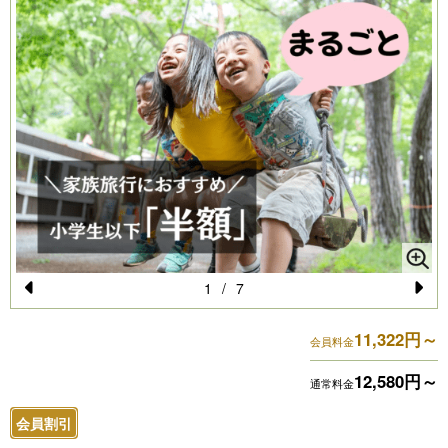
1
/
7
Pr
N
11,322円～
e
e
会員料金
vi
xt
12,580円～
通常料金
o
会員割引
u