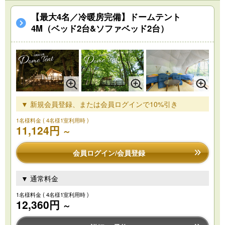
【最大4名／冷暖房完備】ドームテント
4M（ベッド2台&ソファベッド2台）
▼ 新規会員登録、または会員ログインで10%引き
1名様料金
( 4名様1室利用時 )
11,124円
～
会員ログイン/会員登録
▼ 通常料金
1名様料金
( 4名様1室利用時 )
12,360円
～