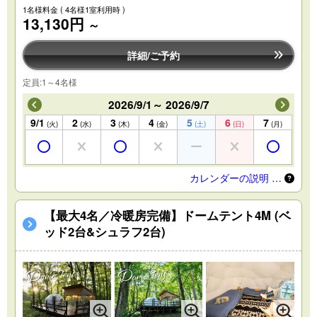
1名様料金
( 4名様1室利用時 )
13,130円
～
詳細/ご予約
定員:1～4名様
2026/9/1～ 2026/9/7
9/1
2
3
4
5
6
7
(火)
(水)
(木)
(金)
(土)
(日)
(月)
カレンダーの説明 …
【最大4名／冷暖房完備】ドームテント4M (ベ
ッド2台&シュラフ2台)