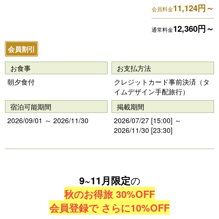
11,124円～
e
e
会員料金
vi
xt
12,360円～
通常料金
o
会員割引
u
s
お食事
お支払方法
朝夕食付
クレジットカード事前決済（タ
イムデザイン手配旅行）
宿泊可能期間
掲載期間
2026/09/01 ～ 2026/11/30
2026/07/27 [15:00] ～
2026/11/30 [23:30]
9~11月限定
の
秋のお得旅 30%OFF
会員登録で さらに10%OFF