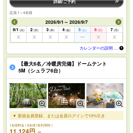
詳細/ご予約
定員:1～4名様
2026/9/1～ 2026/9/7
9/1
2
3
4
5
6
7
(火)
(水)
(木)
(金)
(土)
(日)
(月)
カレンダーの説明 …
【最大6名／冷暖房完備】ドームテント
5M（シュラフ6台）
▼ 新規会員登録、または会員ログインで10%引き
1名様料金
( 6名様1室利用時 )
11,124円
～