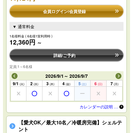
会員ログイン/会員登録
▼ 通常料金
1名様料金
( 6名様1室利用時 )
12,360円
～
詳細/ご予約
定員:1～6名様
2026/9/1～ 2026/9/7
9/1
2
3
4
5
6
7
(火)
(水)
(木)
(金)
(土)
(日)
(月)
カレンダーの説明 …
【愛犬OK／最大10名／冷暖房完備】シェルテ
ント