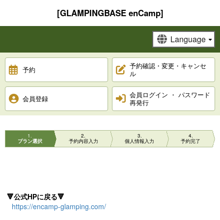
[GLAMPINGBASE enCamp]
予約確認・変更・キャンセ
予約
ル
会員ログイン ・ パスワード
会員登録
再発行
1
2
3
4
プラン選択
予約内容入力
個人情報入力
予約完了
🔻公式HPに戻る🔻
https://encamp-glamping.com/