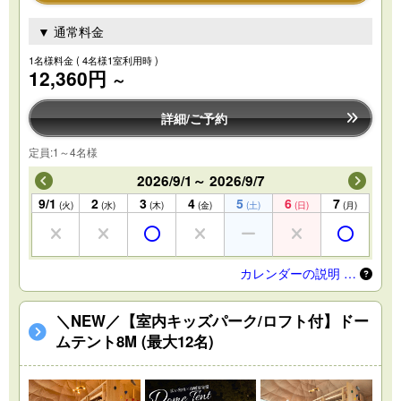
▼ 通常料金
1名様料金
( 4名様1室利用時 )
12,360円
～
詳細/ご予約
定員:1～4名様
2026/9/1～ 2026/9/7
9/1
2
3
4
5
6
7
(火)
(水)
(木)
(金)
(土)
(日)
(月)
カレンダーの説明 …
＼NEW／【室内キッズパーク/ロフト付】ドー
ムテント8M (最大12名)