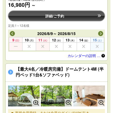
16,980円
～
詳細/ご予約
定員:1～12名様
2026/8/9～ 2026/8/15
9
10
11
12
13
14
15
(日)
(月)
(火)
(水)
(木)
(金)
(土)
カレンダーの説明 …
【最大4名／冷暖房完備】ドームテント4M (半
円ベッド1台&ソファベッド)
▼ 新規会員登録、または会員ログインで10%引き