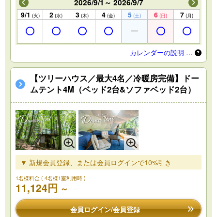
2026/9/1～ 2026/9/7
9/1
2
3
4
5
6
7
(火)
(水)
(木)
(金)
(土)
(日)
(月)
カレンダーの説明 …
【ツリーハウス／最大4名／冷暖房完備】ドー
ムテント4M（ベッド2台&ソファベッド2台）
▼ 新規会員登録、または会員ログインで10%引き
1名様料金
( 4名様1室利用時 )
11,124円
～
会員ログイン/会員登録