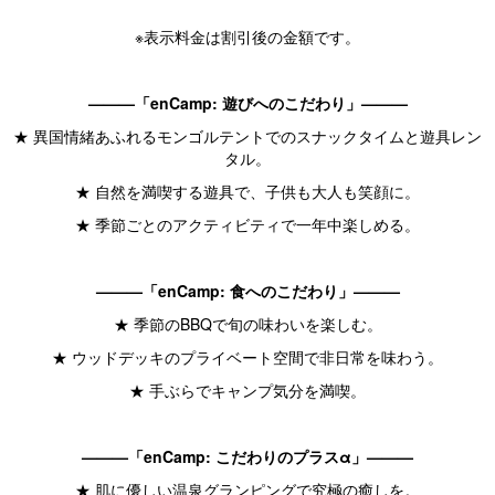
※表示料金は割引後の金額です。
———「enCamp: 遊びへのこだわり」———
★ 異国情緒あふれるモンゴルテントでのスナックタイムと遊具レン
タル。
★ 自然を満喫する遊具で、子供も大人も笑顔に。
★ 季節ごとのアクティビティで一年中楽しめる。
———「enCamp: 食へのこだわり」———
★ 季節のBBQで旬の味わいを楽しむ。
★ ウッドデッキのプライベート空間で非日常を味わう。
★ 手ぶらでキャンプ気分を満喫。
———「enCamp: こだわりのプラスα」———
★ 肌に優しい温泉グランピングで究極の癒しを。