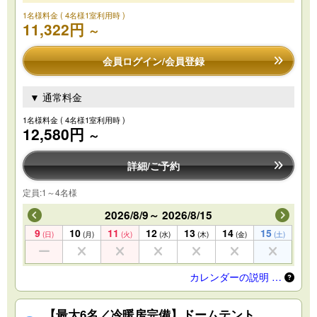
1名様料金
( 4名様1室利用時 )
11,322円
～
会員ログイン/会員登録
▼ 通常料金
1名様料金
( 4名様1室利用時 )
12,580円
～
詳細/ご予約
定員:1～4名様
2026/8/9～ 2026/8/15
9
10
11
12
13
14
15
(日)
(月)
(火)
(水)
(木)
(金)
(土)
カレンダーの説明 …
【最大6名／冷暖房完備】ドームテント