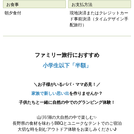
s
お食事
お支払方法
朝夕食付
現地決済またはクレジットカー
ド事前決済（タイムデザイン手
配旅行）
ファミリー旅行におすすめ
小学生以下「半額」
＼お子様がいるパパ・ママ必見！／
家族で新しい思い出
を作りませんか？
子供たちと一緒に自然の中でのグランピング体験！
山/川/湖の大自然の中で楽しむ✨
長野県の食材を味わうBBQとユニークなテントでのご宿泊
大切な時を刻むアウトドア体験をお楽しみください♪