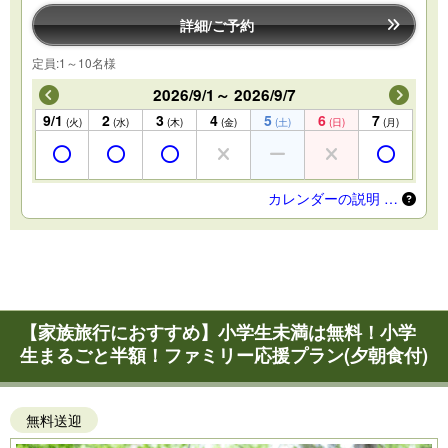
詳細/ご予約
定員:1～10名様
2026/9/1～ 2026/9/7
9/1
2
3
4
5
6
7
(火)
(水)
(木)
(金)
(土)
(日)
(月)
カレンダーの説明 …
【家族旅行におすすめ】小学生未満は無料！小学
生まるごと半額！ファミリー応援プラン(夕朝食付)
無料送迎