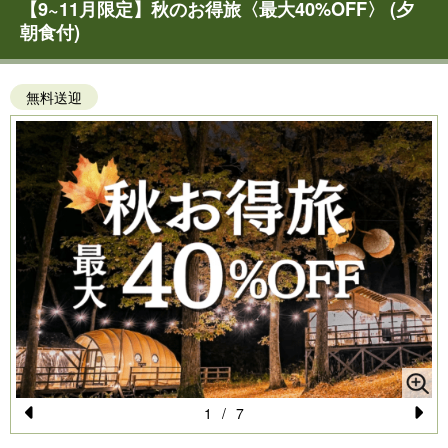
【9~11月限定】秋のお得旅〈最大40%OFF〉 (夕
朝食付)
無料送迎
1
/
7
Pr
N