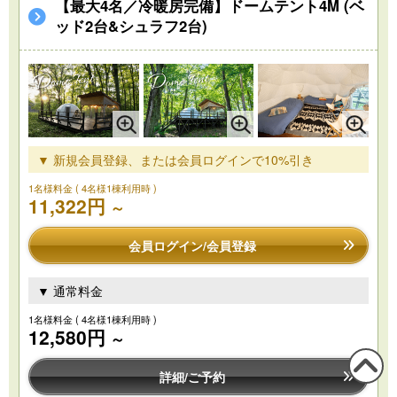
【最大4名／冷暖房完備】ドームテント4M (ベ
ッド2台&シュラフ2台)
▼ 新規会員登録、または会員ログインで10%引き
1名様料金
( 4名様1棟利用時 )
11,322円
～
会員ログイン/会員登録
▼ 通常料金
1名様料金
( 4名様1棟利用時 )
12,580円
～
詳細/ご予約
この