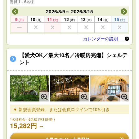
定員:1～6名様
2026/8/9～ 2026/8/15
9
10
11
12
13
14
15
(日)
(月)
(火)
(水)
(木)
(金)
(土)
カレンダーの説明 …
【愛犬OK／最大10名／冷暖房完備】シェルテ
ント
▼ 新規会員登録、または会員ログインで10%引き
1名様料金
( 6名様1室利用時 )
15,282円
～