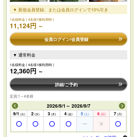
▼ 新規会員登録、または会員ログインで10%引き
1名様料金
( 4名様1棟利用時 )
11,124円
～
会員ログイン/会員登録
▼ 通常料金
1名様料金
( 4名様1棟利用時 )
12,360円
～
詳細/ご予約
定員:1～4名様
2026/9/1～ 2026/9/7
9/1
2
3
4
5
6
7
(火)
(水)
(木)
(金)
(土)
(日)
(月)