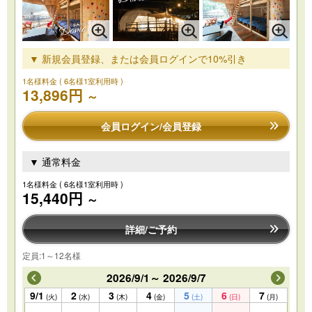
▼ 新規会員登録、または会員ログインで10%引き
1名様料金
( 6名様1室利用時 )
13,896円
～
会員ログイン/会員登録
▼ 通常料金
1名様料金
( 6名様1室利用時 )
15,440円
～
詳細/ご予約
定員:1～12名様
2026/9/1～ 2026/9/7
9/1
2
3
4
5
6
7
(火)
(水)
(木)
(金)
(土)
(日)
(月)