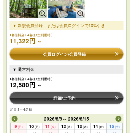
▼ 新規会員登録、または会員ログインで10%引き
1名様料金
( 4名様1室利用時 )
11,322円
～
会員ログイン/会員登録
▼ 通常料金
1名様料金
( 4名様1室利用時 )
12,580円
～
詳細/ご予約
定員:1～4名様
2026/8/9～ 2026/8/15
9
10
11
12
13
14
15
(日)
(月)
(火)
(水)
(木)
(金)
(土)