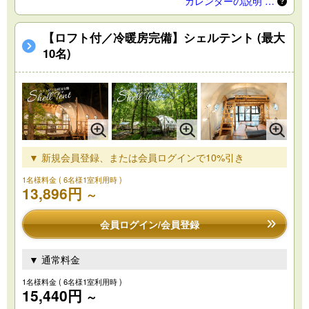
カレンダーの説明 …
【ロフト付／冷暖房完備】シェルテント (最大
10名)
▼ 新規会員登録、または会員ログインで10%引き
1名様料金
( 6名様1室利用時 )
13,896円
～
会員ログイン/会員登録
▼ 通常料金
1名様料金
( 6名様1室利用時 )
15,440円
～