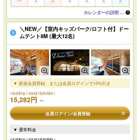
カレンダーの説明 …
＼NEW／【室内キッズパーク/ロフト付】ドー
ムテント8M (最大12名)
▼ 新規会員登録、または会員ログインで10%引き
1名様料金
( 6名様1室利用時 )
15,282円
～
会員ログイン/会員登録
▼ 通常料金
1名様料金
( 6名様1室利用時 )