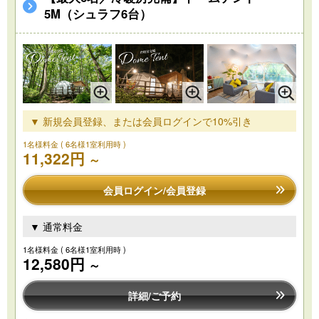
5M（シュラフ6台）
▼ 新規会員登録、または会員ログインで10%引き
1名様料金
( 6名様1室利用時 )
11,322円
～
会員ログイン/会員登録
▼ 通常料金
1名様料金
( 6名様1室利用時 )
12,580円
～
詳細/ご予約