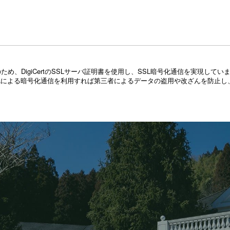
め、DigiCertのSSLサーバ証明書を使用し、SSL暗号化通信を実現し
Lによる暗号化通信を利用すれば第三者によるデータの盗用や改ざんを防止し