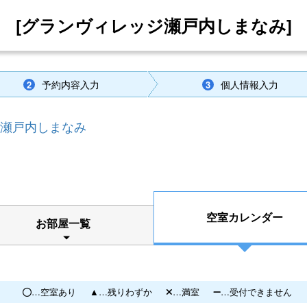
[グランヴィレッジ瀬戸内しまなみ]
予約内容入力
個人情報入力
2
3
瀬戸内しまなみ
空室カレンダー
お部屋一覧
…空室あり
…残りわずか
…満室
…受付できません