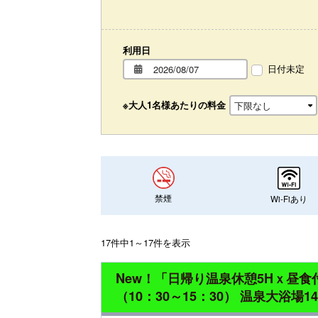
利用日
日付未定
※大人1名様あたりの料金
禁煙
Wi-Fiあり
17件中1～17件を表示
New！「日帰り温泉休憩5Hｘ昼
（10：30～15：30） 温泉大浴場1