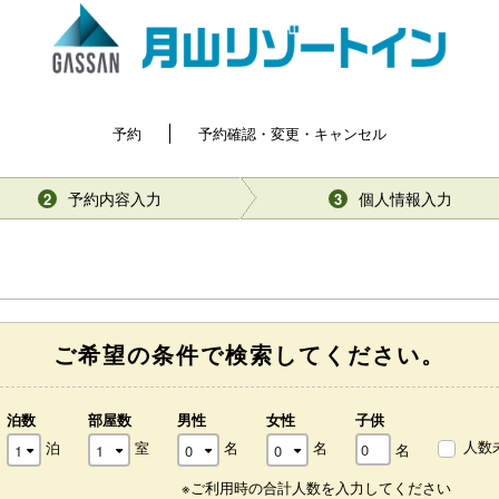
予約
予約確認・変更・キャンセル
予約内容入力
個人情報入力
2
3
ご希望の条件で検索してください。
泊数
部屋数
男性
女性
子供
人数
泊
室
名
名
名
※ご利用時の合計人数を入力してください