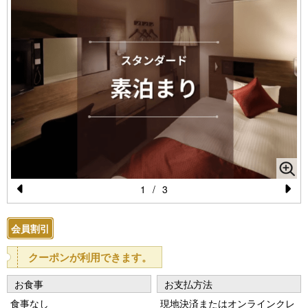
1
/
3
Pr
N
e
e
会員割引
vi
xt
クーポンが利用できます。
o
お食事
お支払方法
u
食事なし
現地決済またはオンラインクレ