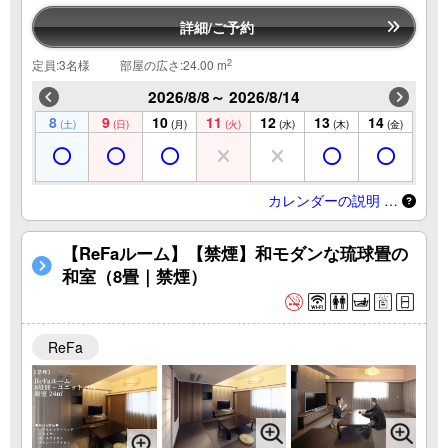
詳細/ご予約
2
定員:3名様
部屋の広さ:24.00 m
2026/8/8～ 2026/8/14
8
9
10
11
12
13
14
(土)
(日)
(月)
(火)
(水)
(木)
(金)
カレンダーの説明 …
【ReFaルーム】【禁煙】和モダンな琉球畳の
和室（8畳｜禁煙）
ReFa