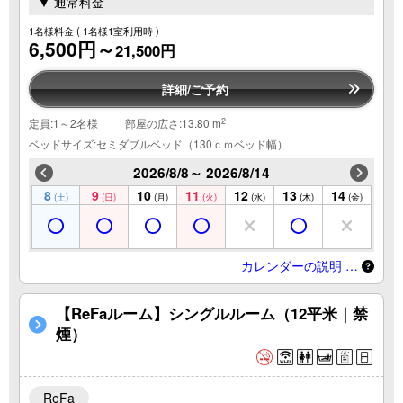
▼ 通常料金
1名様料金
( 1名様1室利用時 )
6,500円～
21,500円
詳細/ご予約
2
定員:1～2名様
部屋の広さ:13.80 m
ベッドサイズ:セミダブルベッド（130ｃｍベッド幅）
2026/8/8～ 2026/8/14
8
9
10
11
12
13
14
(土)
(日)
(月)
(火)
(水)
(木)
(金)
カレンダーの説明 …
【ReFaルーム】シングルルーム（12平米｜禁
煙）
ReFa