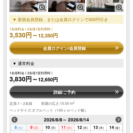
▼ 新規会員登録、または会員ログインで300円引き
1名様料金
( 2名様1室利用時 )
3,530円～
12,350円
会員ログイン/会員登録
▼ 通常料金
1名様料金
( 2名様1室利用時 )
3,830円～
12,650円
詳細/ご予約
2
定員:1～2名様
部屋の広さ:15.00 m
ベッドサイズ:ダブルベッド（140ｃｍベッド幅）
2026/8/8～ 2026/8/14
8
9
10
11
12
13
14
(土)
(日)
(月)
(火)
(水)
(木)
(金)