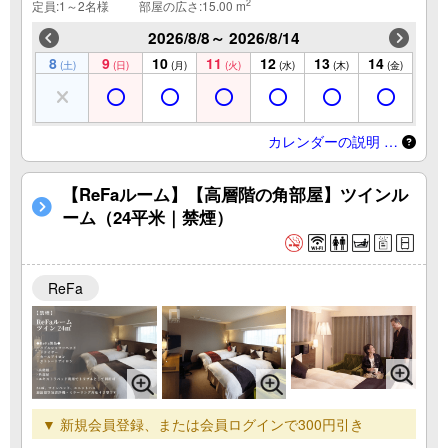
2
定員:1～2名様
部屋の広さ:15.00 m
2026/8/8～ 2026/8/14
8
9
10
11
12
13
14
(土)
(日)
(月)
(火)
(水)
(木)
(金)
カレンダーの説明 …
【ReFaルーム】【高層階の角部屋】ツインル
ーム（24平米｜禁煙）
ReFa
▼ 新規会員登録、または会員ログインで300円引き