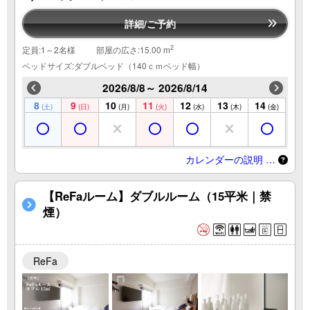
詳細/ご予約
2
定員:1～2名様
部屋の広さ:15.00 m
ベッドサイズ:ダブルベッド（140ｃｍベッド幅）
2026/8/8～ 2026/8/14
8
9
10
11
12
13
14
(土)
(日)
(月)
(火)
(水)
(木)
(金)
カレンダーの説明 …
【ReFaルーム】ダブルルーム（15平米｜禁
煙）
ReFa