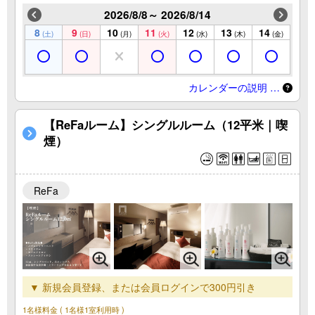
2026/8/8～ 2026/8/14
8
9
10
11
12
13
14
(土)
(日)
(月)
(火)
(水)
(木)
(金)
カレンダーの説明 …
【ReFaルーム】シングルルーム（12平米｜喫
煙）
ReFa
▼ 新規会員登録、または会員ログインで300円引き
1名様料金
( 1名様1室利用時 )