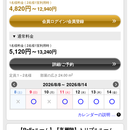
1名様料金
( 2名様1室利用時 )
4,820円～
12,940円
会員ログイン/会員登録
▼ 通常料金
1名様料金
( 2名様1室利用時 )
5,120円～
13,240円
詳細/ご予約
2
定員:1～2名様
部屋の広さ:24.00 m
2026/8/8～ 2026/8/14
8
9
10
11
12
13
14
(土)
(日)
(月)
(火)
(水)
(木)
(金)
カレンダーの説明 …
【ReFaルーム】【高層階】トリプルルーム