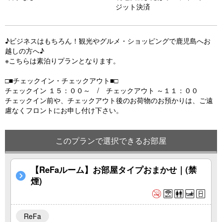
s
ジット決済
♪ビジネスはもちろん！観光やグルメ・ショッピングで鹿児島へお
越しの方へ♪
※こちらは素泊りプランとなります。
□■チェックイン・チェックアウト■□
チェックイン １５：００～ / チェックアウト ～１１：００
チェックイン前や、チェックアウト後のお荷物のお預かりは、ご遠
慮なくフロントにお申し付け下さい。
このプランで選択できるお部屋
【ReFaルーム】お部屋タイプおまかせ｜(禁
煙)
ReFa