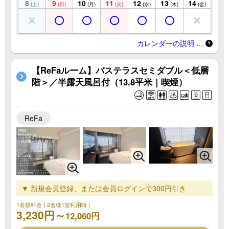
8
9
10
11
12
13
14
(土)
(日)
(月)
(火)
(水)
(木)
(金)
カレンダーの説明 …
【ReFaルーム】バステラスセミダブル＜低層
階＞／半露天風呂付（13.8平米｜喫煙）
ReFa
▼ 新規会員登録、または会員ログインで300円引き
1名様料金
( 2名様1室利用時 )
3,230円～
12,060円