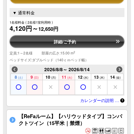
▼ 通常料金
1名様料金
( 2名様1室利用時 )
4,120円～
12,650円
詳細/ご予約
2
定員:1～2名様
部屋の広さ:15.00 m
ベッドサイズ:ダブルベッド（140ｃｍベッド幅）
2026/8/8～ 2026/8/14
8
9
10
11
12
13
14
(土)
(日)
(月)
(火)
(水)
(木)
(金)
カレンダーの説明 …
【ReFaルーム】【ハリウッドタイプ】コンパ
クトツイン（15平米｜禁煙）