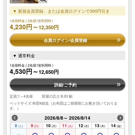
▼ 新規会員登録、または会員ログインで300円引き
1名様料金
( 2名様1室利用時 )
4,230円～
12,350円
会員ログイン/会員登録
▼ 通常料金
1名様料金
( 2名様1室利用時 )
4,530円～
12,650円
詳細/ご予約
定員:1～4名様
部屋の広さ:8.00 帖
ベッドサイズ:布団4組迄（お布団はご就寝前にお敷き頂いておりま
す。）
2026/8/8～ 2026/8/14
8
9
10
11
12
13
14
(土)
(日)
(月)
(火)
(水)
(木)
(金)