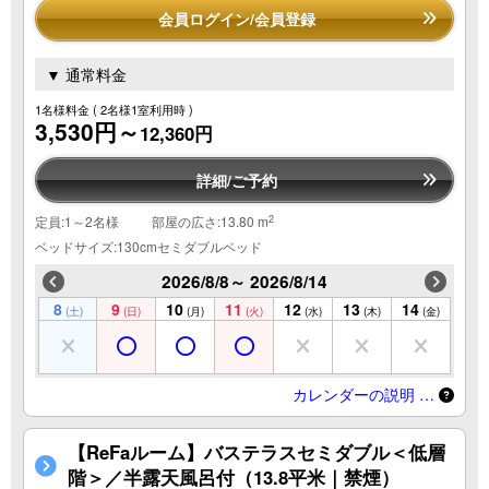
会員ログイン/会員登録
▼ 通常料金
1名様料金
( 2名様1室利用時 )
3,530円～
12,360円
詳細/ご予約
2
定員:1～2名様
部屋の広さ:13.80 m
ベッドサイズ:130cmセミダブルベッド
2026/8/8～ 2026/8/14
8
9
10
11
12
13
14
(土)
(日)
(月)
(火)
(水)
(木)
(金)
カレンダーの説明 …
【ReFaルーム】バステラスセミダブル＜低層
階＞／半露天風呂付（13.8平米｜禁煙）