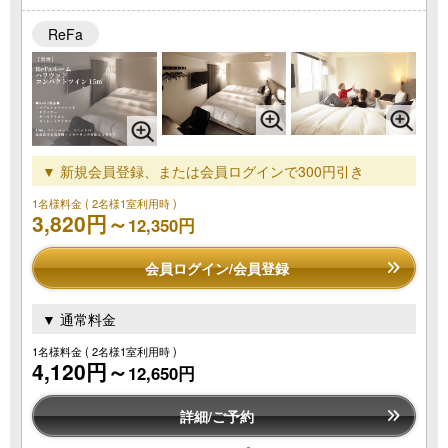
ReFa
▼ 新規会員登録、または会員ログインで300円引き
1名様料金
( 2名様1室利用時 )
3,820円～
12,350円
会員ログイン/会員登録
▼ 通常料金
1名様料金
( 2名様1室利用時 )
4,120円～
12,650円
詳細/ご予約