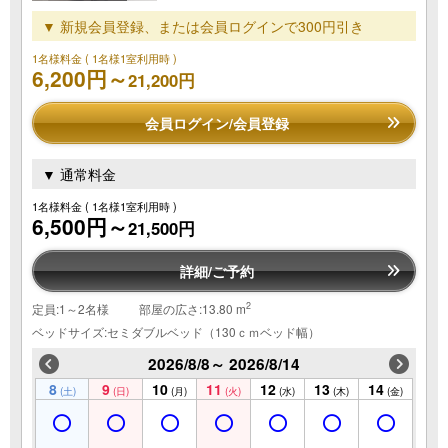
▼ 新規会員登録、または会員ログインで300円引き
1名様料金
( 1名様1室利用時 )
6,200円～
21,200円
会員ログイン/会員登録
▼ 通常料金
1名様料金
( 1名様1室利用時 )
6,500円～
21,500円
詳細/ご予約
2
定員:1～2名様
部屋の広さ:13.80 m
ベッドサイズ:セミダブルベッド（130ｃｍベッド幅）
2026/8/8～ 2026/8/14
8
9
10
11
12
13
14
(土)
(日)
(月)
(火)
(水)
(木)
(金)