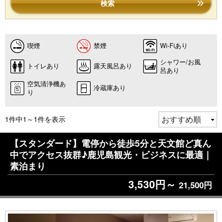
検索
喫煙
禁煙
Wi-Fiあり
シャワー/お風
トイレあり
露天風呂あり
呂あり
空気清浄機あ
冷蔵庫あり
り
1件中1～1件を表示
【スタンダード】電停から徒歩5分と天文館ど真ん
中でアクセス抜群♪鹿児島観光・ビジネスに最適｜
素泊まり
3,530円～
21,500円