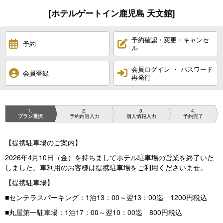
[ホテルゲートイン鹿児島 天文館]
予約確認・変更・キャンセ
予約
ル
会員ログイン ・ パスワード
会員登録
再発行
1
2
3
4
プラン選択
予約内容入力
個人情報入力
予約完了
【提携駐車場のご案内】
2026年4月10日（金）を持ちましてホテル駐車場の営業を終了いた
しました。車利用のお客様は提携駐車場をご利用くださいませ。
【提携駐車場】
■センテラスパーキング：1泊13：00～翌13：00迄 1200円税込
■丸屋第一駐車場：1泊17：00～翌10：00迄 800円税込