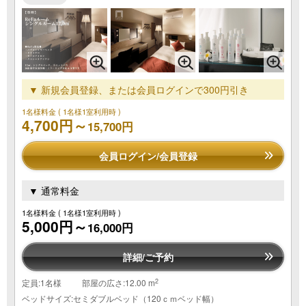
▼ 新規会員登録、または会員ログインで300円引き
1名様料金
( 1名様1室利用時 )
4,700円～
15,700円
会員ログイン/会員登録
▼ 通常料金
1名様料金
( 1名様1室利用時 )
5,000円～
16,000円
詳細/ご予約
2
定員:1名様
部屋の広さ:12.00 m
ベッドサイズ:セミダブルベッド（120ｃｍベッド幅）