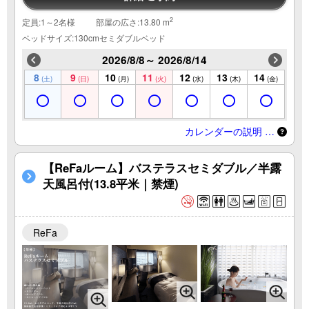
2
定員:1～2名様
部屋の広さ:13.80 m
ベッドサイズ:130cmセミダブルベッド
2026/8/8～ 2026/8/14
8
9
10
11
12
13
14
(土)
(日)
(月)
(火)
(水)
(木)
(金)
カレンダーの説明 …
【ReFaルーム】バステラスセミダブル／半露
天風呂付(13.8平米｜禁煙)
ReFa