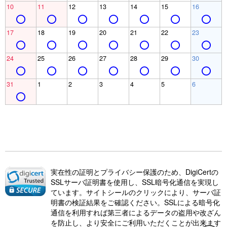
10
11
12
13
14
15
16
17
18
19
20
21
22
23
24
25
26
27
28
29
30
31
1
2
3
4
5
6
実在性の証明とプライバシー保護のため、DigiCertの
SSLサーバ証明書を使用し、SSL暗号化通信を実現し
ています。サイトシールのクリックにより、サーバ証
明書の検証結果をご確認ください。SSLによる暗号化
通信を利用すれば第三者によるデータの盗用や改ざん
を防止し、より安全にご利用いただくことが出来ます