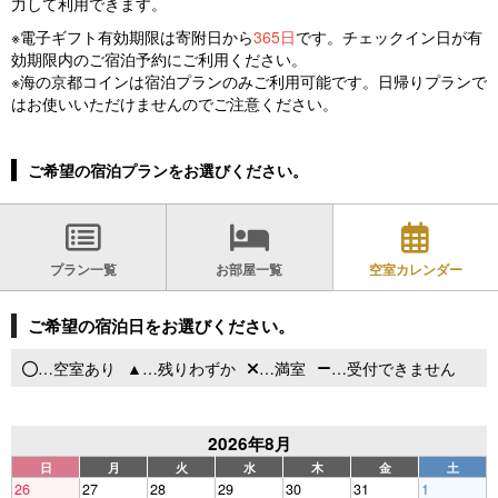
力して利用できます。
※電子ギフト有効期限は寄附日から
365日
です。チェックイン日が有
効期限内のご宿泊予約にご利用ください。
※海の京都コインは宿泊プランのみご利用可能です。日帰りプランで
はお使いいただけませんのでご注意ください。
ご希望の宿泊プランをお選びください。
プラン一覧
お部屋一覧
空室カレンダー
ご希望の宿泊日をお選びください。
…空室あり
…残りわずか
…満室
…受付できません
2026年8月
日
月
火
水
木
金
土
26
27
28
29
30
31
1