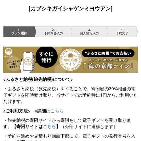
[カブシキガイシャゲンミヨウアン]
1
2
3
4
プラン選択
予約内容入力
個人情報入力
予約完了
<ふるさと納税(旅先納税)について>
・ふるさと納税（旅先納税）をすることで、寄附額の30%相当の電
子ギフトを即時受け取り、当サイトでの予約時に1円からご利用いた
だけます。
<ご利用方法>
※詳細は
こちら
・旅先納税の寄附サイトから寄附をして電子ギフトを受け取りま
す。
【寄附サイトは
こちら
】
（外部サイトに遷移します）
・予約を進めお見積もり画面下部にて、電子ギフトの発行番号を入