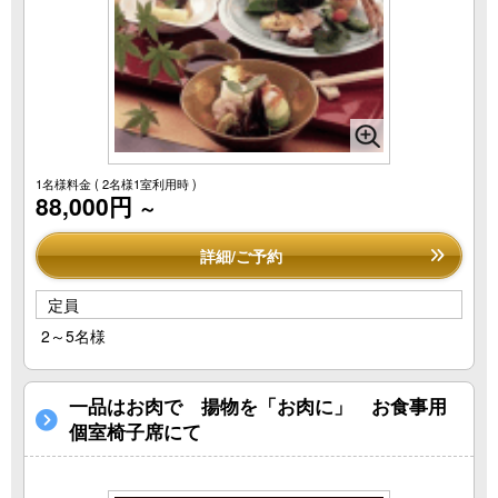
1名様料金
( 2名様1室利用時 )
88,000円
～
詳細/ご予約
定員
2～5名様
一品はお肉で 揚物を「お肉に」 お食事用
個室椅子席にて