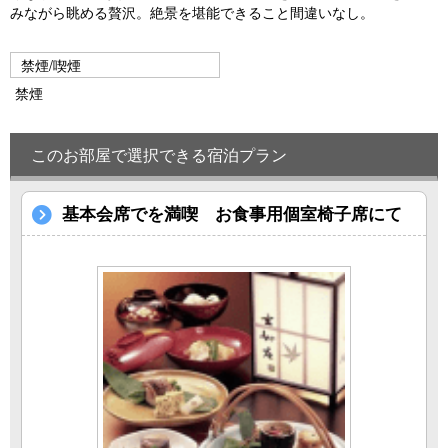
u
みながら眺める贅沢。絶景を堪能できること間違いなし。
s
禁煙/喫煙
禁煙
このお部屋で選択できる宿泊プラン
基本会席でを満喫 お食事用個室椅子席にて