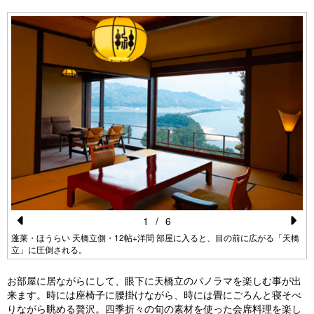
1
/
6
Pr
N
蓬莱・ほうらい 天橋立側・12帖+洋間 部屋に入ると、目の前に広がる「天橋
立」に圧倒される。
e
e
vi
xt
お部屋に居ながらにして、眼下に天橋立のパノラマを楽しむ事が出
来ます。時には座椅子に腰掛けながら、時には畳にごろんと寝そべ
o
りながら眺める贅沢。四季折々の旬の素材を使った会席料理を楽し